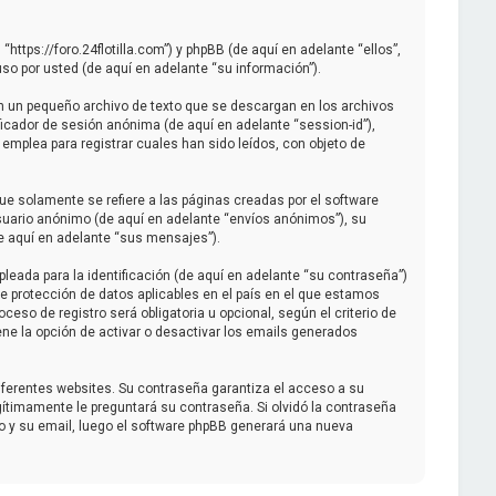
“https://foro.24flotilla.com”) y phpBB (de aquí en adelante “ellos”,
o por usted (de aquí en adelante “su información”).
on un pequeño archivo de texto que se descargan en los archivos
ficador de sesión anónima (de aquí en adelante “session-id”),
emplea para registrar cuales han sido leídos, con objeto de
e solamente se refiere a las páginas creadas por el software
suario anónimo (de aquí en adelante “envíos anónimos”), su
de aquí en adelante “sus mensajes”).
eada para la identificación (de aquí en adelante “su contraseña”)
 de protección de datos aplicables en el país en el que estamos
ceso de registro será obligatoria u opcional, según el criterio de
ene la opción de activar o desactivar los emails generados
iferentes websites. Su contraseña garantiza el acceso a su
egítimamente le preguntará su contraseña. Si olvidó la contraseña
io y su email, luego el software phpBB generará una nueva