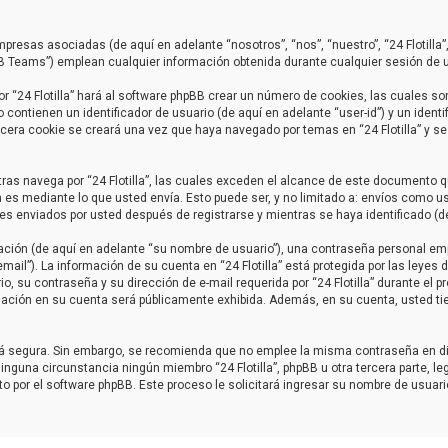
mpresas asociadas (de aquí en adelante “nosotros”, “nos”, “nuestro”, “24 Flotilla”, 
B Teams”) emplean cualquier información obtenida durante cualquier sesión de us
r “24 Flotilla” hará al software phpBB crear un número de cookies, las cuales s
ontienen un identificador de usuario (de aquí en adelante “user-id”) y un identi
ra cookie se creará una vez que haya navegado por temas en “24 Flotilla” y se 
 navega por “24 Flotilla”, las cuales exceden el alcance de este documento qu
s mediante lo que usted envía. Esto puede ser, y no limitado a: envíos como u
ajes enviados por usted después de registrarse y mientras se haya identificado (
ión (de aquí en adelante “su nombre de usuario”), una contraseña personal empl
mail”). La información de su cuenta en “24 Flotilla” está protegida por las leyes
 su contraseña y su dirección de e-mail requerida por “24 Flotilla” durante el pro
ormación en su cuenta será públicamente exhibida. Además, en su cuenta, usted ti
está segura. Sin embargo, se recomienda que no emplee la misma contraseña en d
ninguna circunstancia ningún miembro “24 Flotilla”, phpBB u otra tercera parte, l
to por el software phpBB. Este proceso le solicitará ingresar su nombre de usuar