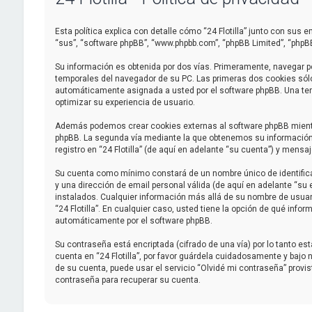
Esta política explica con detalle cómo “24 Flotilla” junto con sus e
“sus”, “software phpBB”, “www.phpbb.com”, “phpBB Limited”, “phpB
Su información es obtenida por dos vías. Primeramente, navegar po
temporales del navegador de su PC. Las primeras dos cookies sólo c
automáticamente asignada a usted por el software phpBB. Una terce
optimizar su experiencia de usuario.
Además podemos crear cookies externas al software phpBB mientras
phpBB. La segunda vía mediante la que obtenemos su información e
registro en “24 Flotilla” (de aquí en adelante “su cuenta”) y mens
Su cuenta como mínimo constará de un nombre único de identificac
y una dirección de email personal válida (de aquí en adelante “su e
instalados. Cualquier información más allá de su nombre de usuario,
“24 Flotilla”. En cualquier caso, usted tiene la opción de qué inf
automáticamente por el software phpBB.
Su contraseña está encriptada (cifrado de una vía) por lo tanto 
cuenta en “24 Flotilla”, por favor guárdela cuidadosamente y bajo 
de su cuenta, puede usar el servicio “Olvidé mi contraseña” provis
contraseña para recuperar su cuenta.