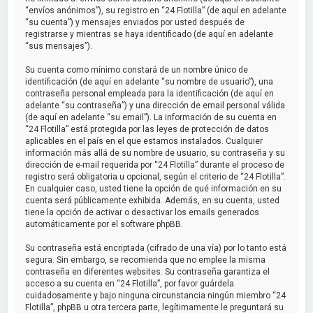
“envíos anónimos”), su registro en “24 Flotilla” (de aquí en adelante
“su cuenta”) y mensajes enviados por usted después de
registrarse y mientras se haya identificado (de aquí en adelante
“sus mensajes”).
Su cuenta como mínimo constará de un nombre único de
identificación (de aquí en adelante “su nombre de usuario”), una
contraseña personal empleada para la identificación (de aquí en
adelante “su contraseña”) y una dirección de email personal válida
(de aquí en adelante “su email”). La información de su cuenta en
“24 Flotilla” está protegida por las leyes de protección de datos
aplicables en el país en el que estamos instalados. Cualquier
información más allá de su nombre de usuario, su contraseña y su
dirección de e-mail requerida por “24 Flotilla” durante el proceso de
registro será obligatoria u opcional, según el criterio de “24 Flotilla”.
En cualquier caso, usted tiene la opción de qué información en su
cuenta será públicamente exhibida. Además, en su cuenta, usted
tiene la opción de activar o desactivar los emails generados
automáticamente por el software phpBB.
Su contraseña está encriptada (cifrado de una vía) por lo tanto está
segura. Sin embargo, se recomienda que no emplee la misma
contraseña en diferentes websites. Su contraseña garantiza el
acceso a su cuenta en “24 Flotilla”, por favor guárdela
cuidadosamente y bajo ninguna circunstancia ningún miembro “24
Flotilla”, phpBB u otra tercera parte, legítimamente le preguntará su