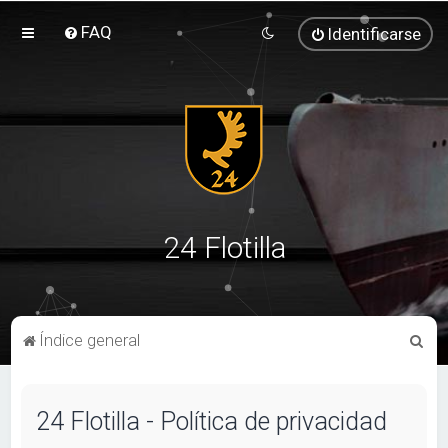
FAQ
Identificarse
24 Flotilla
B
Índice general
u
s
24 Flotilla - Política de privacidad
c