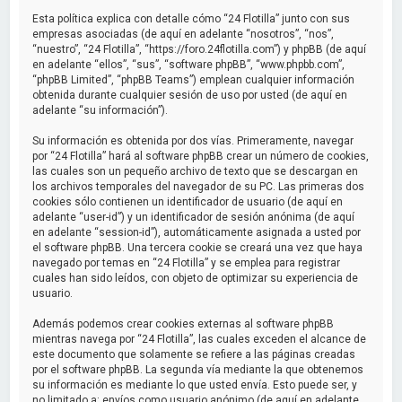
a
Esta política explica con detalle cómo “24 Flotilla” junto con sus
r
empresas asociadas (de aquí en adelante “nosotros”, “nos”,
“nuestro”, “24 Flotilla”, “https://foro.24flotilla.com”) y phpBB (de aquí
en adelante “ellos”, “sus”, “software phpBB”, “www.phpbb.com”,
“phpBB Limited”, “phpBB Teams”) emplean cualquier información
obtenida durante cualquier sesión de uso por usted (de aquí en
adelante “su información”).
Su información es obtenida por dos vías. Primeramente, navegar
por “24 Flotilla” hará al software phpBB crear un número de cookies,
las cuales son un pequeño archivo de texto que se descargan en
los archivos temporales del navegador de su PC. Las primeras dos
cookies sólo contienen un identificador de usuario (de aquí en
adelante “user-id”) y un identificador de sesión anónima (de aquí
en adelante “session-id”), automáticamente asignada a usted por
el software phpBB. Una tercera cookie se creará una vez que haya
navegado por temas en “24 Flotilla” y se emplea para registrar
cuales han sido leídos, con objeto de optimizar su experiencia de
usuario.
Además podemos crear cookies externas al software phpBB
mientras navega por “24 Flotilla”, las cuales exceden el alcance de
este documento que solamente se refiere a las páginas creadas
por el software phpBB. La segunda vía mediante la que obtenemos
su información es mediante lo que usted envía. Esto puede ser, y
no limitado a: envíos como usuario anónimo (de aquí en adelante