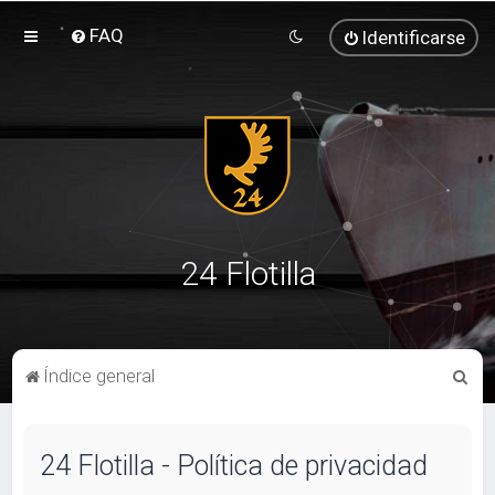
FAQ
Identificarse
24 Flotilla
B
Índice general
u
s
24 Flotilla - Política de privacidad
c