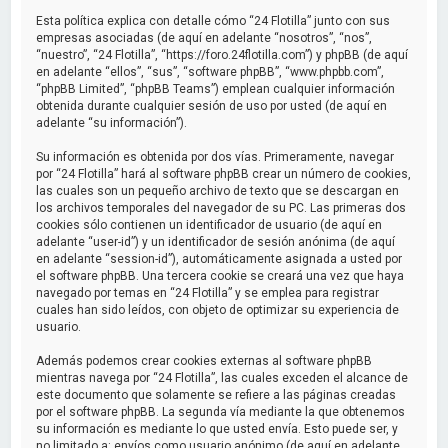
a
Esta política explica con detalle cómo “24 Flotilla” junto con sus
r
empresas asociadas (de aquí en adelante “nosotros”, “nos”,
“nuestro”, “24 Flotilla”, “https://foro.24flotilla.com”) y phpBB (de aquí
en adelante “ellos”, “sus”, “software phpBB”, “www.phpbb.com”,
“phpBB Limited”, “phpBB Teams”) emplean cualquier información
obtenida durante cualquier sesión de uso por usted (de aquí en
adelante “su información”).
Su información es obtenida por dos vías. Primeramente, navegar
por “24 Flotilla” hará al software phpBB crear un número de cookies,
las cuales son un pequeño archivo de texto que se descargan en
los archivos temporales del navegador de su PC. Las primeras dos
cookies sólo contienen un identificador de usuario (de aquí en
adelante “user-id”) y un identificador de sesión anónima (de aquí
en adelante “session-id”), automáticamente asignada a usted por
el software phpBB. Una tercera cookie se creará una vez que haya
navegado por temas en “24 Flotilla” y se emplea para registrar
cuales han sido leídos, con objeto de optimizar su experiencia de
usuario.
Además podemos crear cookies externas al software phpBB
mientras navega por “24 Flotilla”, las cuales exceden el alcance de
este documento que solamente se refiere a las páginas creadas
por el software phpBB. La segunda vía mediante la que obtenemos
su información es mediante lo que usted envía. Esto puede ser, y
no limitado a: envíos como usuario anónimo (de aquí en adelante