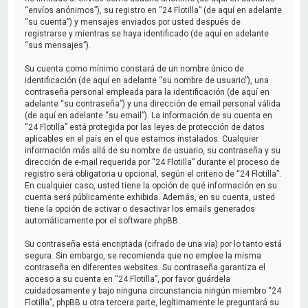
“envíos anónimos”), su registro en “24 Flotilla” (de aquí en adelante
“su cuenta”) y mensajes enviados por usted después de
registrarse y mientras se haya identificado (de aquí en adelante
“sus mensajes”).
Su cuenta como mínimo constará de un nombre único de
identificación (de aquí en adelante “su nombre de usuario”), una
contraseña personal empleada para la identificación (de aquí en
adelante “su contraseña”) y una dirección de email personal válida
(de aquí en adelante “su email”). La información de su cuenta en
“24 Flotilla” está protegida por las leyes de protección de datos
aplicables en el país en el que estamos instalados. Cualquier
información más allá de su nombre de usuario, su contraseña y su
dirección de e-mail requerida por “24 Flotilla” durante el proceso de
registro será obligatoria u opcional, según el criterio de “24 Flotilla”.
En cualquier caso, usted tiene la opción de qué información en su
cuenta será públicamente exhibida. Además, en su cuenta, usted
tiene la opción de activar o desactivar los emails generados
automáticamente por el software phpBB.
Su contraseña está encriptada (cifrado de una vía) por lo tanto está
segura. Sin embargo, se recomienda que no emplee la misma
contraseña en diferentes websites. Su contraseña garantiza el
acceso a su cuenta en “24 Flotilla”, por favor guárdela
cuidadosamente y bajo ninguna circunstancia ningún miembro “24
Flotilla”, phpBB u otra tercera parte, legítimamente le preguntará su