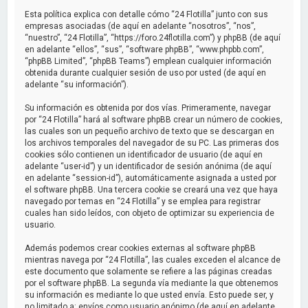
a
Esta política explica con detalle cómo “24 Flotilla” junto con sus
r
empresas asociadas (de aquí en adelante “nosotros”, “nos”,
“nuestro”, “24 Flotilla”, “https://foro.24flotilla.com”) y phpBB (de aquí
en adelante “ellos”, “sus”, “software phpBB”, “www.phpbb.com”,
“phpBB Limited”, “phpBB Teams”) emplean cualquier información
obtenida durante cualquier sesión de uso por usted (de aquí en
adelante “su información”).
Su información es obtenida por dos vías. Primeramente, navegar
por “24 Flotilla” hará al software phpBB crear un número de cookies,
las cuales son un pequeño archivo de texto que se descargan en
los archivos temporales del navegador de su PC. Las primeras dos
cookies sólo contienen un identificador de usuario (de aquí en
adelante “user-id”) y un identificador de sesión anónima (de aquí
en adelante “session-id”), automáticamente asignada a usted por
el software phpBB. Una tercera cookie se creará una vez que haya
navegado por temas en “24 Flotilla” y se emplea para registrar
cuales han sido leídos, con objeto de optimizar su experiencia de
usuario.
Además podemos crear cookies externas al software phpBB
mientras navega por “24 Flotilla”, las cuales exceden el alcance de
este documento que solamente se refiere a las páginas creadas
por el software phpBB. La segunda vía mediante la que obtenemos
su información es mediante lo que usted envía. Esto puede ser, y
no limitado a: envíos como usuario anónimo (de aquí en adelante