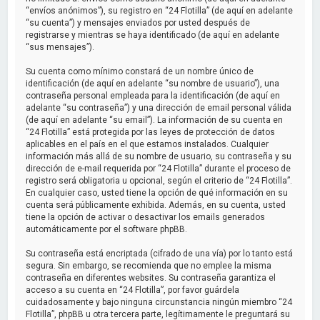
“envíos anónimos”), su registro en “24 Flotilla” (de aquí en adelante
“su cuenta”) y mensajes enviados por usted después de
registrarse y mientras se haya identificado (de aquí en adelante
“sus mensajes”).
Su cuenta como mínimo constará de un nombre único de
identificación (de aquí en adelante “su nombre de usuario”), una
contraseña personal empleada para la identificación (de aquí en
adelante “su contraseña”) y una dirección de email personal válida
(de aquí en adelante “su email”). La información de su cuenta en
“24 Flotilla” está protegida por las leyes de protección de datos
aplicables en el país en el que estamos instalados. Cualquier
información más allá de su nombre de usuario, su contraseña y su
dirección de e-mail requerida por “24 Flotilla” durante el proceso de
registro será obligatoria u opcional, según el criterio de “24 Flotilla”.
En cualquier caso, usted tiene la opción de qué información en su
cuenta será públicamente exhibida. Además, en su cuenta, usted
tiene la opción de activar o desactivar los emails generados
automáticamente por el software phpBB.
Su contraseña está encriptada (cifrado de una vía) por lo tanto está
segura. Sin embargo, se recomienda que no emplee la misma
contraseña en diferentes websites. Su contraseña garantiza el
acceso a su cuenta en “24 Flotilla”, por favor guárdela
cuidadosamente y bajo ninguna circunstancia ningún miembro “24
Flotilla”, phpBB u otra tercera parte, legítimamente le preguntará su