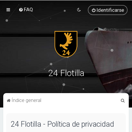
FAQ
Identificarse
24 Flotilla
B
Índice general
u
s
24 Flotilla - Política de privacidad
c