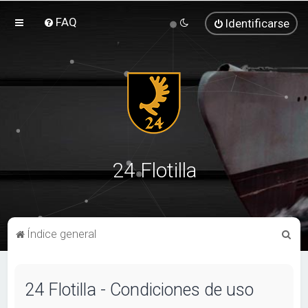
FAQ
Identificarse
24 Flotilla
B
Índice general
u
s
24 Flotilla - Condiciones de uso
c