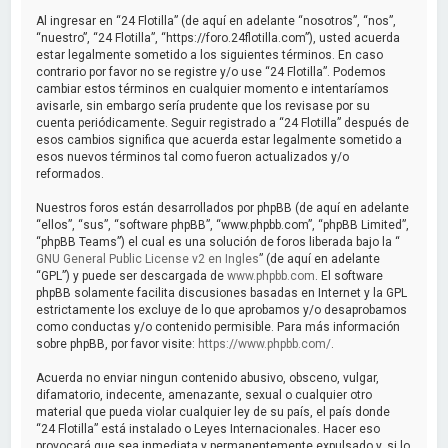
a
Al ingresar en “24 Flotilla” (de aquí en adelante “nosotros”, “nos”,
r
“nuestro”, “24 Flotilla”, “https://foro.24flotilla.com”), usted acuerda
estar legalmente sometido a los siguientes términos. En caso
contrario por favor no se registre y/o use “24 Flotilla”. Podemos
cambiar estos términos en cualquier momento e intentaríamos
avisarle, sin embargo sería prudente que los revisase por su
cuenta periódicamente. Seguir registrado a “24 Flotilla” después de
esos cambios significa que acuerda estar legalmente sometido a
esos nuevos términos tal como fueron actualizados y/o
reformados.
Nuestros foros están desarrollados por phpBB (de aquí en adelante
“ellos”, “sus”, “software phpBB”, “www.phpbb.com”, “phpBB Limited”,
“phpBB Teams”) el cual es una solución de foros liberada bajo la “
GNU General Public License v2 en Ingles
” (de aquí en adelante
“GPL”) y puede ser descargada de
www.phpbb.com
. El software
phpBB solamente facilita discusiones basadas en Internet y la GPL
estrictamente los excluye de lo que aprobamos y/o desaprobamos
como conductas y/o contenido permisible. Para más información
sobre phpBB, por favor visite:
https://www.phpbb.com/
.
Acuerda no enviar ningun contenido abusivo, obsceno, vulgar,
difamatorio, indecente, amenazante, sexual o cualquier otro
material que pueda violar cualquier ley de su país, el país donde
“24 Flotilla” está instalado o Leyes Internacionales. Hacer eso
provocará que sea inmediata y permanentemente expulsado y, si lo