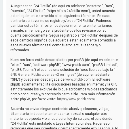
a
Al ingresar en “24 Flotilla” (de aquí en adelante “nosotros”, “nos”,
r
“nuestro”, “24 Flotilla”, “https://foro.24flotilla.com”), usted acuerda
estar legalmente sometido a los siguientes términos. En caso
contrario por favor no se registre y/o use “24 Flotilla”. Podemos
cambiar estos términos en cualquier momento e intentaríamos
avisarle, sin embargo sería prudente que los revisase por su
cuenta periódicamente. Seguir registrado a “24 Flotilla” después de
esos cambios significa que acuerda estar legalmente sometido a
esos nuevos términos tal como fueron actualizados y/o
reformados.
Nuestros foros están desarrollados por phpBB (de aquí en adelante
“ellos”, “sus”, “software phpBB”, “www.phpbb.com”, “phpBB Limited”,
“phpBB Teams”) el cual es una solución de foros liberada bajo la “
GNU General Public License v2 en Ingles
” (de aquí en adelante
“GPL”) y puede ser descargada de
www.phpbb.com
. El software
phpBB solamente facilita discusiones basadas en Internet y la GPL
estrictamente los excluye de lo que aprobamos y/o desaprobamos
como conductas y/o contenido permisible. Para más información
sobre phpBB, por favor visite:
https://www.phpbb.com/
.
Acuerda no enviar ningun contenido abusivo, obsceno, vulgar,
difamatorio, indecente, amenazante, sexual o cualquier otro
material que pueda violar cualquier ley de su país, el país donde
“24 Flotilla” está instalado o Leyes Internacionales. Hacer eso
provocará que sea inmediata y permanentemente expulsado y, si lo