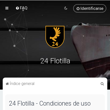
FAQ
Identificarse
24 Flotilla
B
Índice general
u
s
24 Flotilla - Condiciones de uso
c