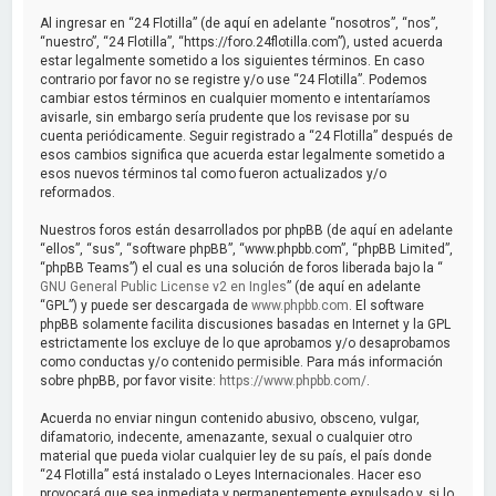
a
Al ingresar en “24 Flotilla” (de aquí en adelante “nosotros”, “nos”,
r
“nuestro”, “24 Flotilla”, “https://foro.24flotilla.com”), usted acuerda
estar legalmente sometido a los siguientes términos. En caso
contrario por favor no se registre y/o use “24 Flotilla”. Podemos
cambiar estos términos en cualquier momento e intentaríamos
avisarle, sin embargo sería prudente que los revisase por su
cuenta periódicamente. Seguir registrado a “24 Flotilla” después de
esos cambios significa que acuerda estar legalmente sometido a
esos nuevos términos tal como fueron actualizados y/o
reformados.
Nuestros foros están desarrollados por phpBB (de aquí en adelante
“ellos”, “sus”, “software phpBB”, “www.phpbb.com”, “phpBB Limited”,
“phpBB Teams”) el cual es una solución de foros liberada bajo la “
GNU General Public License v2 en Ingles
” (de aquí en adelante
“GPL”) y puede ser descargada de
www.phpbb.com
. El software
phpBB solamente facilita discusiones basadas en Internet y la GPL
estrictamente los excluye de lo que aprobamos y/o desaprobamos
como conductas y/o contenido permisible. Para más información
sobre phpBB, por favor visite:
https://www.phpbb.com/
.
Acuerda no enviar ningun contenido abusivo, obsceno, vulgar,
difamatorio, indecente, amenazante, sexual o cualquier otro
material que pueda violar cualquier ley de su país, el país donde
“24 Flotilla” está instalado o Leyes Internacionales. Hacer eso
provocará que sea inmediata y permanentemente expulsado y, si lo