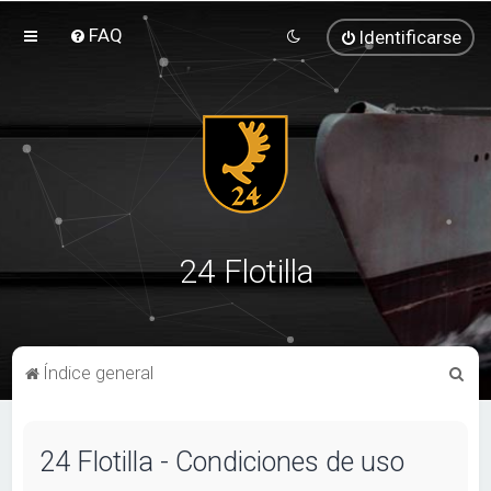
FAQ
Identificarse
24 Flotilla
B
Índice general
u
s
24 Flotilla - Condiciones de uso
c