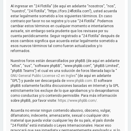
a
Al ingresar en “24 Flotilla” (de aquí en adelante “nosotros”, “nos”,
r
“nuestro”, “24 Flotilla”, “https://foro.24flotilla.com”), usted acuerda
estar legalmente sometido a los siguientes términos. En caso
contrario por favor no se registre y/o use “24 Flotilla”. Podemos
cambiar estos términos en cualquier momento e intentaríamos
avisarle, sin embargo sería prudente que los revisase por su
cuenta periódicamente. Seguir registrado a “24 Flotilla” después de
esos cambios significa que acuerda estar legalmente sometido a
esos nuevos términos tal como fueron actualizados y/o
reformados.
Nuestros foros están desarrollados por phpBB (de aquí en adelante
“ellos”, “sus”, “software phpBB”, “www.phpbb.com”, “phpBB Limited”,
“phpBB Teams”) el cual es una solución de foros liberada bajo la “
GNU General Public License v2 en Ingles
” (de aquí en adelante
“GPL”) y puede ser descargada de
www.phpbb.com
. El software
phpBB solamente facilita discusiones basadas en Internet y la GPL
estrictamente los excluye de lo que aprobamos y/o desaprobamos
como conductas y/o contenido permisible. Para más información
sobre phpBB, por favor visite:
https://www.phpbb.com/
.
Acuerda no enviar ningun contenido abusivo, obsceno, vulgar,
difamatorio, indecente, amenazante, sexual o cualquier otro
material que pueda violar cualquier ley de su país, el país donde
“24 Flotilla” está instalado o Leyes Internacionales. Hacer eso
provocará que sea inmediata y permanentemente expulsado y, si lo