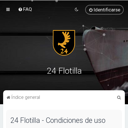
FAQ
Identificarse
24 Flotilla
B
Índice general
u
s
24 Flotilla - Condiciones de uso
c