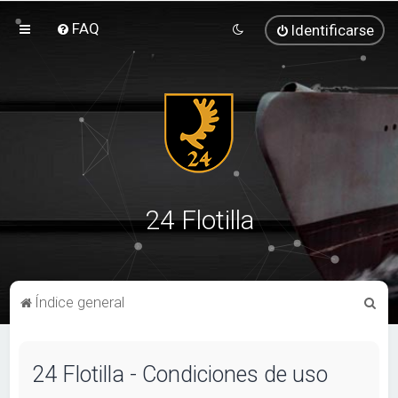
FAQ
Identificarse
24 Flotilla
B
Índice general
u
s
24 Flotilla - Condiciones de uso
c