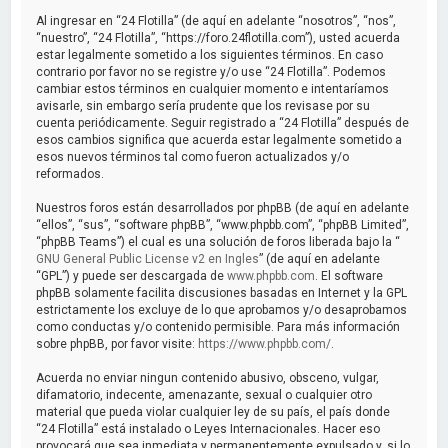
a
Al ingresar en “24 Flotilla” (de aquí en adelante “nosotros”, “nos”,
r
“nuestro”, “24 Flotilla”, “https://foro.24flotilla.com”), usted acuerda
estar legalmente sometido a los siguientes términos. En caso
contrario por favor no se registre y/o use “24 Flotilla”. Podemos
cambiar estos términos en cualquier momento e intentaríamos
avisarle, sin embargo sería prudente que los revisase por su
cuenta periódicamente. Seguir registrado a “24 Flotilla” después de
esos cambios significa que acuerda estar legalmente sometido a
esos nuevos términos tal como fueron actualizados y/o
reformados.
Nuestros foros están desarrollados por phpBB (de aquí en adelante
“ellos”, “sus”, “software phpBB”, “www.phpbb.com”, “phpBB Limited”,
“phpBB Teams”) el cual es una solución de foros liberada bajo la “
GNU General Public License v2 en Ingles
” (de aquí en adelante
“GPL”) y puede ser descargada de
www.phpbb.com
. El software
phpBB solamente facilita discusiones basadas en Internet y la GPL
estrictamente los excluye de lo que aprobamos y/o desaprobamos
como conductas y/o contenido permisible. Para más información
sobre phpBB, por favor visite:
https://www.phpbb.com/
.
Acuerda no enviar ningun contenido abusivo, obsceno, vulgar,
difamatorio, indecente, amenazante, sexual o cualquier otro
material que pueda violar cualquier ley de su país, el país donde
“24 Flotilla” está instalado o Leyes Internacionales. Hacer eso
provocará que sea inmediata y permanentemente expulsado y, si lo