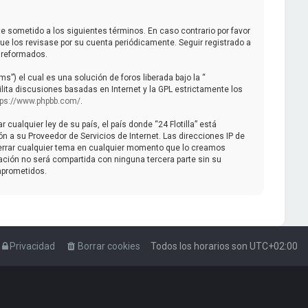
mente sometido a los siguientes términos. En caso contrario por favor
ue los revisase por su cuenta periódicamente. Seguir registrado a
 reformados.
”) el cual es una solución de foros liberada bajo la “
lita discusiones basadas en Internet y la GPL estrictamente los
tps://www.phpbb.com/
.
ualquier ley de su país, el país donde “24 Flotilla” está
 a su Proveedor de Servicios de Internet. Las direcciones IP de
 cerrar cualquier tema en cualquier momento que lo creamos
ión no será compartida con ninguna tercera parte sin su
mprometidos.
Privacidad
Borrar cookies
Todos los horarios son
UTC+02:00