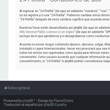
Al ingresar en “24 Flotilla” (de aquí en adelante “nosotros”, “nos”, 
no se registre y/o use “24 Flotilla”. Podemos cambiar estos térmi
“24 Flotilla” después de esos cambios significa que acuerda est
Nuestros foros están desarrollados por phpBB (de aquí en adelante 
GNU General Public License v2 en Ingles
” (de aquí en adelante “G
excluye de lo que aprobamos y/o desaprobamos como conductas y/o
Acuerda no enviar ningun contenido abusivo, obsceno, vulgar, difam
instalado o Leyes Internacionales. Hacer eso provocará que sea in
todos los envíos son registradas como ayuda para reforzar estas c
conveniente. Como usuario acuerda que cualquier información qu
consentimiento, ni “24 Flotilla” ni phpBB podrán considerarse res
Índice general
Powered by
phpBB
™
• Design by
PlanetStyles
Traducción al español por
phpBB España