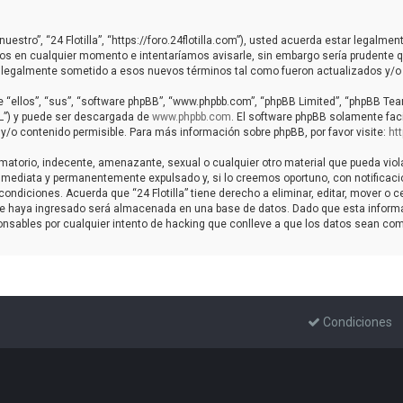
“nuestro”, “24 Flotilla”, “https://foro.24flotilla.com”), usted acuerda estar legal
nos en cualquier momento e intentaríamos avisarle, sin embargo sería prudente q
ar legalmente sometido a esos nuevos términos tal como fueron actualizados y/o
“ellos”, “sus”, “software phpBB”, “www.phpbb.com”, “phpBB Limited”, “phpBB Teams
PL”) y puede ser descargada de
www.phpbb.com
. El software phpBB solamente faci
 contenido permisible. Para más información sobre phpBB, por favor visite:
ht
atorio, indecente, amenazante, sexual o cualquier otro material que pueda violar c
mediata y permanentemente expulsado y, si lo creemos oportuno, con notificación
ondiciones. Acuerda que “24 Flotilla” tiene derecho a eliminar, editar, mover o
e haya ingresado será almacenada en una base de datos. Dado que esta informac
ponsables por cualquier intento de hacking que conlleve a que los datos sean co
Condiciones