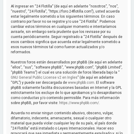
a
Al ingresar en “24 Flotilla” (de aquí en adelante “nosotros”, “nos”,
r
“nuestro”, “24 Flotilla”, “https://foro.24flotilla.com”), usted acuerda
estar legalmente sometido a los siguientes términos. En caso
contrario por favor no se registre y/o use “24 Flotilla”. Podemos
cambiar estos términos en cualquier momento e intentaríamos
avisarle, sin embargo sería prudente que los revisase por su
cuenta periódicamente. Seguir registrado a “24 Flotilla” después de
esos cambios significa que acuerda estar legalmente sometido a
esos nuevos términos tal como fueron actualizados y/o
reformados.
Nuestros foros están desarrollados por phpBB (de aquí en adelante
“ellos”, “sus”, “software phpBB”, “www.phpbb.com”, “phpBB Limited”,
“phpBB Teams”) el cual es una solución de foros liberada bajo la “
GNU General Public License v2 en Ingles
” (de aquí en adelante
“GPL”) y puede ser descargada de
www.phpbb.com
. El software
phpBB solamente facilita discusiones basadas en Internet y la GPL
estrictamente los excluye de lo que aprobamos y/o desaprobamos
como conductas y/o contenido permisible. Para más información
sobre phpBB, por favor visite:
https://www.phpbb.com/
.
Acuerda no enviar ningun contenido abusivo, obsceno, vulgar,
difamatorio, indecente, amenazante, sexual o cualquier otro
material que pueda violar cualquier ley de su país, el país donde
“24 Flotilla” está instalado o Leyes Internacionales. Hacer eso
provocará que sea inmediata y permanentemente expulsado y, si lo