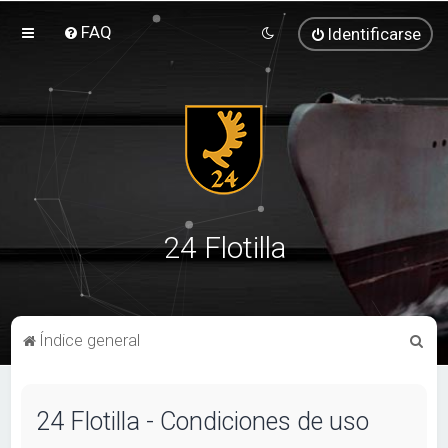
FAQ
Identificarse
24 Flotilla
B
Índice general
u
s
24 Flotilla - Condiciones de uso
c