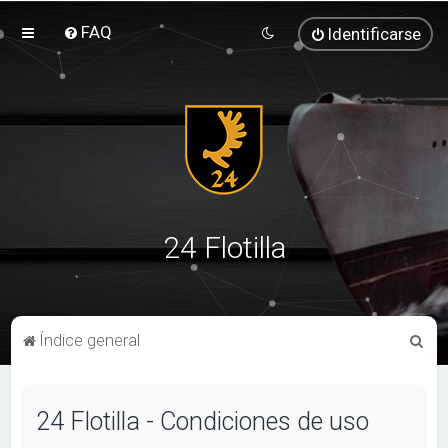
FAQ
Identificarse
24 Flotilla
B
Índice general
u
s
24 Flotilla - Condiciones de uso
c