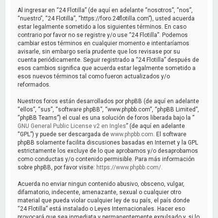
a
Al ingresar en “24 Flotilla” (de aquí en adelante “nosotros”, “nos”,
r
“nuestro”, “24 Flotilla”, “https://foro.24flotilla.com”), usted acuerda
estar legalmente sometido a los siguientes términos. En caso
contrario por favor no se registre y/o use “24 Flotilla”. Podemos
cambiar estos términos en cualquier momento e intentaríamos
avisarle, sin embargo sería prudente que los revisase por su
cuenta periódicamente. Seguir registrado a “24 Flotilla” después de
esos cambios significa que acuerda estar legalmente sometido a
esos nuevos términos tal como fueron actualizados y/o
reformados.
Nuestros foros están desarrollados por phpBB (de aquí en adelante
“ellos”, “sus”, “software phpBB”, “www.phpbb.com”, “phpBB Limited”,
“phpBB Teams”) el cual es una solución de foros liberada bajo la “
GNU General Public License v2 en Ingles
” (de aquí en adelante
“GPL”) y puede ser descargada de
www.phpbb.com
. El software
phpBB solamente facilita discusiones basadas en Internet y la GPL
estrictamente los excluye de lo que aprobamos y/o desaprobamos
como conductas y/o contenido permisible. Para más información
sobre phpBB, por favor visite:
https://www.phpbb.com/
.
Acuerda no enviar ningun contenido abusivo, obsceno, vulgar,
difamatorio, indecente, amenazante, sexual o cualquier otro
material que pueda violar cualquier ley de su país, el país donde
“24 Flotilla” está instalado o Leyes Internacionales. Hacer eso
provocará que sea inmediata y permanentemente expulsado y, si lo