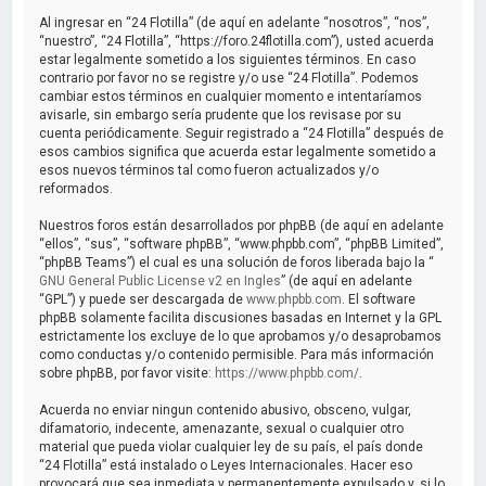
a
Al ingresar en “24 Flotilla” (de aquí en adelante “nosotros”, “nos”,
r
“nuestro”, “24 Flotilla”, “https://foro.24flotilla.com”), usted acuerda
estar legalmente sometido a los siguientes términos. En caso
contrario por favor no se registre y/o use “24 Flotilla”. Podemos
cambiar estos términos en cualquier momento e intentaríamos
avisarle, sin embargo sería prudente que los revisase por su
cuenta periódicamente. Seguir registrado a “24 Flotilla” después de
esos cambios significa que acuerda estar legalmente sometido a
esos nuevos términos tal como fueron actualizados y/o
reformados.
Nuestros foros están desarrollados por phpBB (de aquí en adelante
“ellos”, “sus”, “software phpBB”, “www.phpbb.com”, “phpBB Limited”,
“phpBB Teams”) el cual es una solución de foros liberada bajo la “
GNU General Public License v2 en Ingles
” (de aquí en adelante
“GPL”) y puede ser descargada de
www.phpbb.com
. El software
phpBB solamente facilita discusiones basadas en Internet y la GPL
estrictamente los excluye de lo que aprobamos y/o desaprobamos
como conductas y/o contenido permisible. Para más información
sobre phpBB, por favor visite:
https://www.phpbb.com/
.
Acuerda no enviar ningun contenido abusivo, obsceno, vulgar,
difamatorio, indecente, amenazante, sexual o cualquier otro
material que pueda violar cualquier ley de su país, el país donde
“24 Flotilla” está instalado o Leyes Internacionales. Hacer eso
provocará que sea inmediata y permanentemente expulsado y, si lo