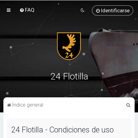
FAQ
Identificarse
24 Flotilla
B
Índice general
u
s
24 Flotilla - Condiciones de uso
c