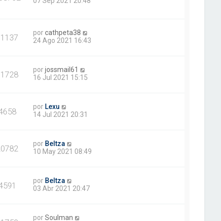
07 Sep 2021 20:48
por
cathpeta38
11137
24 Ago 2021 16:43
por
jossmail61
11728
16 Jul 2021 15:15
por
Lexu
4658
14 Jul 2021 20:31
por
Beltza
20782
10 May 2021 08:49
por
Beltza
4591
03 Abr 2021 20:47
por
Soulman