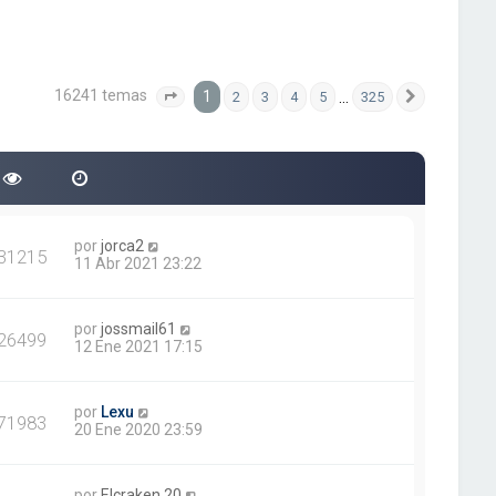
16241 temas
1
…
2
3
4
5
325
Página
1
de
325
Siguiente
por
jorca2
31215
11 Abr 2021 23:22
por
jossmail61
26499
12 Ene 2021 17:15
por
Lexu
71983
20 Ene 2020 23:59
por
Elcraken.20