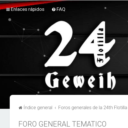
Enlaces rápidos
FAQ
Índice general
Foros generales de la 24th Flotill
FORO GENERAL TEMATICO