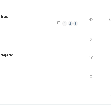
11
ros...
42
1
2
3
2
 dejado
10
0
1