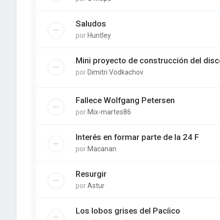
Saludos
por
Huntley
Mini proyecto de construcción del dis
por
Dimitri Vodkachov
Fallece Wolfgang Petersen
por
Mix-martes86
Interés en formar parte de la 24 F
por
Macanan
Resurgir
por
Astur
Los lobos grises del Pacíico