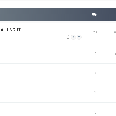
NAL UNCUT
26
1
2
2
7
2
3