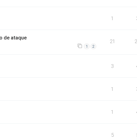
1
co de ataque
21
1
2
3
1
1
5