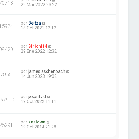
70713
29 Mar 2022 23:22
por
Beltza
15924
18 Oct 2021 12:12
por
Sinichi14
89429
29 Ene 2022 12:32
por
james.aschenbach
378561
14 Jun 2023 19:02
por
jaspritvid
267910
19 Oct 2022 11:11
por
sealowe
25291
19 Oct 2014 21:28