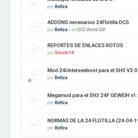
por
Beltza
ADDONS necesarios 24Flotilla DCS
por
Beltza
» en
DCS World 24F
REPORTES DE ENLACES ROTOS
por
Sinichi14
Mod 24Unterseeboot para el SH5 V3.01
por
Beltza
Megamod para el SH3 24F GEWEIH v1.
por
Beltza
NORMAS DE LA 24 FLOTILLA (24-04-1
por
Beltza