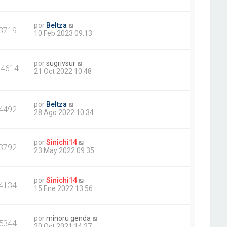
por
Beltza
3719
10 Feb 2023 09:13
por
sugrivsur
24614
21 Oct 2022 10:48
por
Beltza
4492
28 Ago 2022 10:34
por
Sinichi14
3792
23 May 2022 09:35
por
Sinichi14
4134
15 Ene 2022 13:56
por
minoru genda
5344
20 Oct 2021 14:27