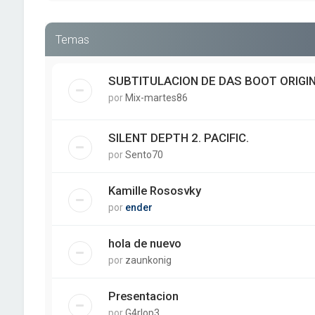
Temas
SUBTITULACION DE DAS BOOT ORIGI
por
Mix-martes86
SILENT DEPTH 2. PACIFIC.
por
Sento70
Kamille Rososvky
por
ender
hola de nuevo
por
zaunkonig
Presentacion
por
G4rlop3