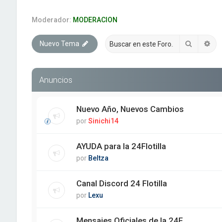
Moderador:
MODERACION
Buscar
Bú
Nuevo Tema
Anuncios
Nuevo Año, Nuevos Cambios
por
Sinichi14
AYUDA para la 24Flotilla
por
Beltza
Canal Discord 24 Flotilla
por
Lexu
Mensajes Oficiales de la 24F.