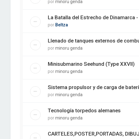
por
minoru genda
La Batalla del Estrecho de Dinamarca 
por
Beltza
Llenado de tanques externos de combu
por
minoru genda
Minisubmarino Seehund (Type XXVII)
por
minoru genda
Sistema propulsor y de carga de bater
por
minoru genda
Tecnología torpedos alemanes
por
minoru genda
CARTELES,POSTER,PORTADAS, DIBUJO