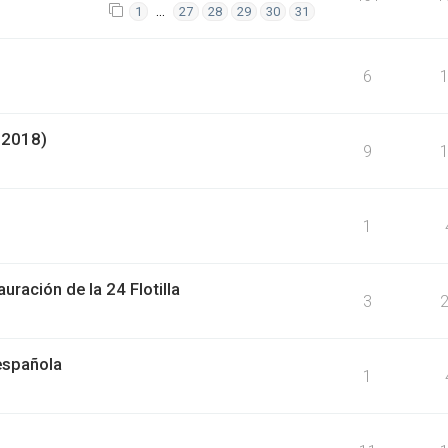
…
1
27
28
29
30
31
6
 2018)
9
1
uración de la 24 Flotilla
3
española
1
1