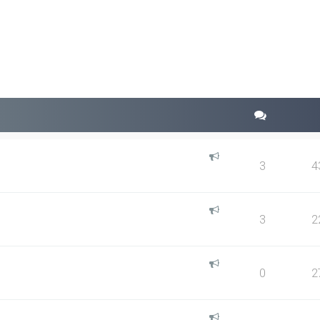
squeda avanzada
3
4
3
2
0
2