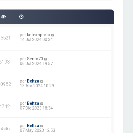
por
keteimporta
85521
14 Jul 2024 00:34
por
Sento70
6193
06 Jul 2024 19:57
por
Beltza
10952
13 Abr 2024 10:29
por
Beltza
4742
07 Dic 2023 18:34
por
Beltza
5546
07 May 2023 12:53