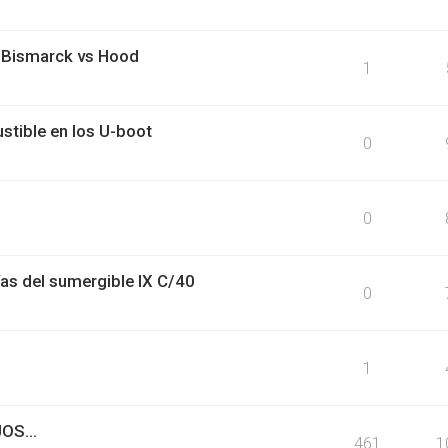
- Bismarck vs Hood
1
stible en los U-boot
0
0
ías del sumergible IX C/40
0
1
S...
461
1