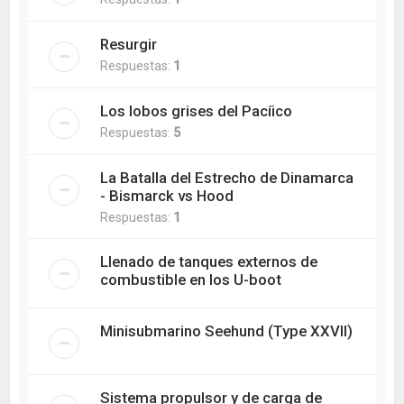
Resurgir
Respuestas:
1
Los lobos grises del Pacíico
Respuestas:
5
La Batalla del Estrecho de Dinamarca
- Bismarck vs Hood
Respuestas:
1
Llenado de tanques externos de
combustible en los U-boot
Minisubmarino Seehund (Type XXVII)
Sistema propulsor y de carga de