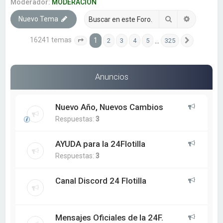
a
Moderador:
MODERACION
r
Buscar
Búsqueda
Nuevo Tema
16241 temas
1
…
2
3
4
5
325
Página
1
de
325
Siguiente
Anuncios
Nuevo Año, Nuevos Cambios
Respuestas:
3
AYUDA para la 24Flotilla
Respuestas:
3
Canal Discord 24 Flotilla
Mensajes Oficiales de la 24F.