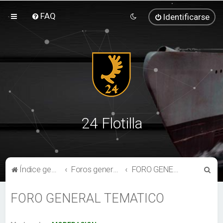
FAQ
Identificarse
24 Flotilla
B
Índice general
Foros generales de la 24th Flotilla "Geweih"
FORO GENERAL TEMATICO
u
FORO GENERAL TEMATICO
s
c