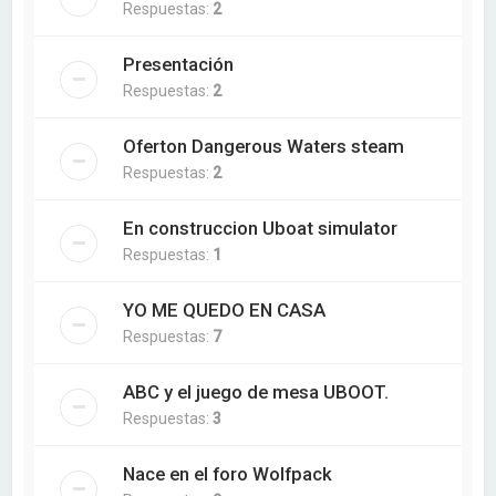
Respuestas:
2
Presentación
Respuestas:
2
Oferton Dangerous Waters steam
Respuestas:
2
En construccion Uboat simulator
Respuestas:
1
YO ME QUEDO EN CASA
Respuestas:
7
ABC y el juego de mesa UBOOT.
Respuestas:
3
Nace en el foro Wolfpack