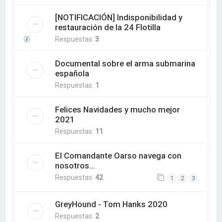
[NOTIFICACIÓN] Indisponibilidad y
restauración de la 24 Flotilla
Respuestas:
3
Documental sobre el arma submarina
española
Respuestas:
1
Felices Navidades y mucho mejor
2021
Respuestas:
11
El Comandante Oarso navega con
nosotros...
Respuestas:
42
1
2
3
GreyHound - Tom Hanks 2020
Respuestas:
2