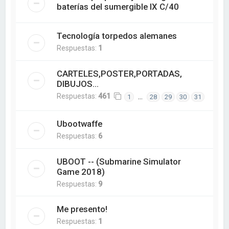
baterías del sumergible IX C/40
Tecnología torpedos alemanes
Respuestas:
1
CARTELES,POSTER,PORTADAS,
DIBUJOS...
Respuestas:
461
…
1
28
29
30
31
Ubootwaffe
Respuestas:
6
UBOOT -- (Submarine Simulator
Game 2018)
Respuestas:
9
Me presento!
Respuestas:
1