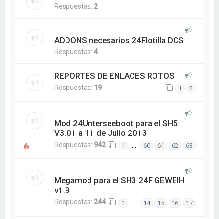
Respuestas:
2
ADDONS necesarios 24Flotilla DCS
Respuestas:
4
REPORTES DE ENLACES ROTOS
Respuestas:
19
1
2
Mod 24Unterseeboot para el SH5
V3.01 a 11 de Julio 2013
Respuestas:
942
…
1
60
61
62
63
Megamod para el SH3 24F GEWEIH
v1.9
Respuestas:
244
…
1
14
15
16
17