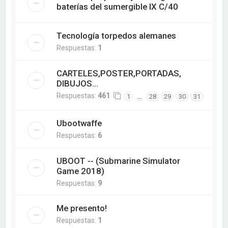
baterías del sumergible IX C/40
Tecnología torpedos alemanes
Respuestas:
1
CARTELES,POSTER,PORTADAS,
DIBUJOS...
Respuestas:
461
…
1
28
29
30
31
Ubootwaffe
Respuestas:
6
UBOOT -- (Submarine Simulator
Game 2018)
Respuestas:
9
Me presento!
Respuestas:
1