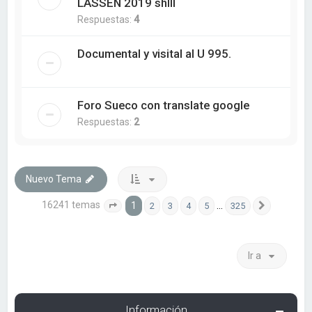
LASSEN 2019 shIII
Respuestas:
4
Documental y visital al U 995.
Foro Sueco con translate google
Respuestas:
2
Nuevo Tema
16241 temas
1
…
2
3
4
5
325
Página
1
de
325
Siguiente
Ir a
Información