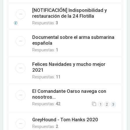
[NOTIFICACIÓN] Indisponibilidad y
restauración de la 24 Flotilla
Respuestas:
3
Documental sobre el arma submarina
española
Respuestas:
1
Felices Navidades y mucho mejor
2021
Respuestas:
11
El Comandante Oarso navega con
nosotros...
Respuestas:
42
1
2
3
GreyHound - Tom Hanks 2020
Respuestas:
2