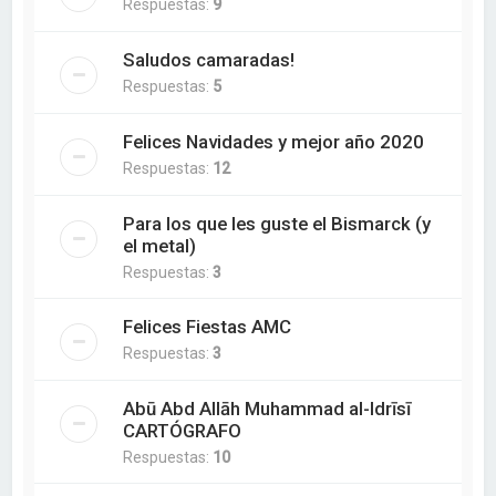
Respuestas:
9
Saludos camaradas!
Respuestas:
5
Felices Navidades y mejor año 2020
Respuestas:
12
Para los que les guste el Bismarck (y
el metal)
Respuestas:
3
Felices Fiestas AMC
Respuestas:
3
Abū Abd Allāh Muhammad al-Idrīsī
CARTÓGRAFO
Respuestas:
10