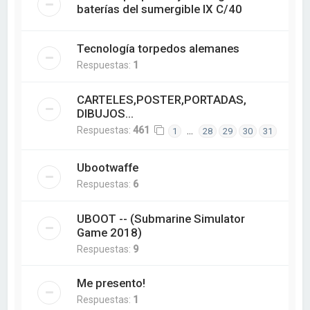
baterías del sumergible IX C/40
Tecnología torpedos alemanes
Respuestas:
1
CARTELES,POSTER,PORTADAS,
DIBUJOS...
Respuestas:
461
…
1
28
29
30
31
Ubootwaffe
Respuestas:
6
UBOOT -- (Submarine Simulator
Game 2018)
Respuestas:
9
Me presento!
Respuestas:
1