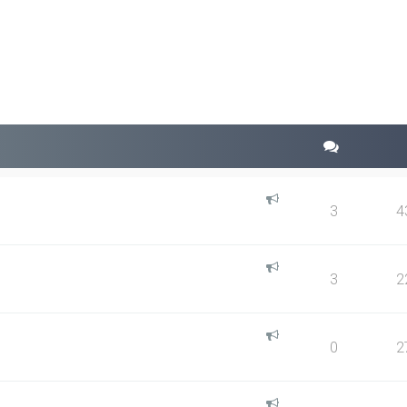
squeda avanzada
3
4
3
2
0
2