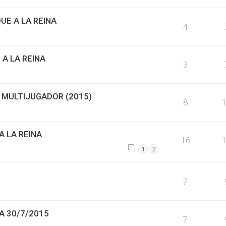
E A LA REINA
4
 A LA REINA
3
 MULTIJUGADOR (2015)
8
 LA REINA
16
1
2
7
A 30/7/2015
7