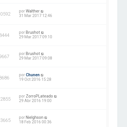
por
Walther
10592
31 Mar 2017 12:46
por
Brushot
8444
29 Mar 2017 09:10
por
Brushot
9667
29 Mar 2017 09:08
por
Chunen
8686
19 Oct 2016 15:28
por
ZorroPLateado
12855
29 Abr 2016 19:00
por
Nielghson
13665
18 Feb 2016 00:36