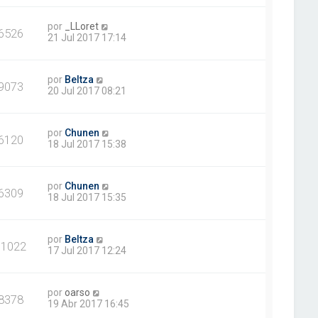
por
_LLoret
6526
21 Jul 2017 17:14
por
Beltza
9073
20 Jul 2017 08:21
por
Chunen
6120
18 Jul 2017 15:38
por
Chunen
6309
18 Jul 2017 15:35
por
Beltza
11022
17 Jul 2017 12:24
por
oarso
8378
19 Abr 2017 16:45