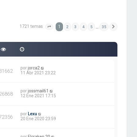
1721 temas
1
…
2
3
4
5
35
Página
1
de
35
Siguiente
por
jorca2
31662
11 Abr 2021 23:22
por
jossmail61
26868
12 Ene 2021 17:15
por
Lexu
72356
20 Ene 2020 23:59
por
Elcraken.20