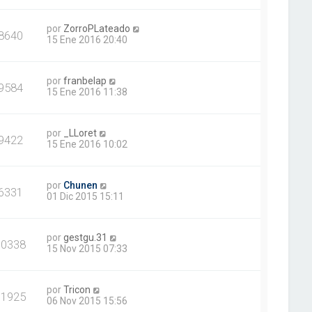
por
ZorroPLateado
8640
15 Ene 2016 20:40
por
franbelap
9584
15 Ene 2016 11:38
por
_LLoret
9422
15 Ene 2016 10:02
por
Chunen
6331
01 Dic 2015 15:11
por
gestgu.31
10338
15 Nov 2015 07:33
por
Tricon
11925
06 Nov 2015 15:56