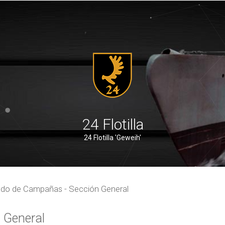
24 Flotilla
24 Flotilla 'Geweih'
do de Campañas - Sección General
 General