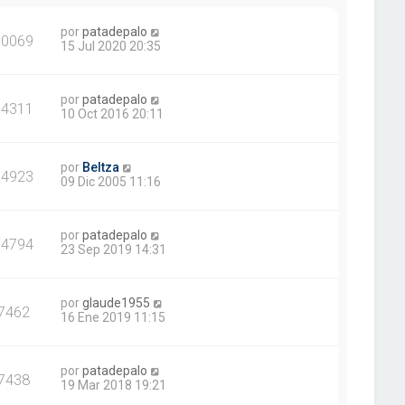
por
patadepalo
90069
15 Jul 2020 20:35
por
patadepalo
14311
10 Oct 2016 20:11
por
Beltza
14923
09 Dic 2005 11:16
por
patadepalo
14794
23 Sep 2019 14:31
por
glaude1955
7462
16 Ene 2019 11:15
por
patadepalo
7438
19 Mar 2018 19:21