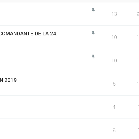
13
R COMANDANTE DE LA 24.
10
10
N 2019
5
4
8