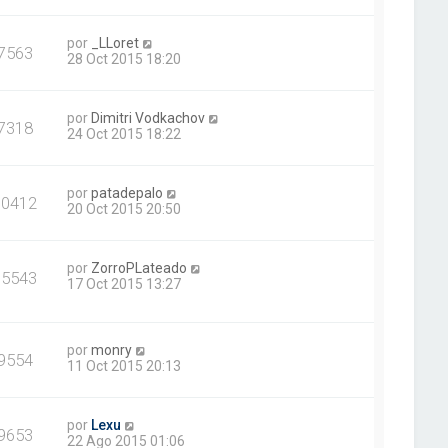
por
_LLoret
7563
28 Oct 2015 18:20
por
Dimitri Vodkachov
7318
24 Oct 2015 18:22
por
patadepalo
10412
20 Oct 2015 20:50
por
ZorroPLateado
15543
17 Oct 2015 13:27
por
monry
9554
11 Oct 2015 20:13
por
Lexu
9653
22 Ago 2015 01:06