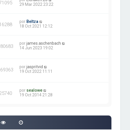
71095
29 Mar 2022 23:22
por
Beltza
16288
18 Oct 2021 12:12
por
james.aschenbach
380683
14 Jun 2023 19:02
por
jaspritvid
269363
19 Oct 2022 11:11
por
sealowe
25740
19 Oct 2014 21:28