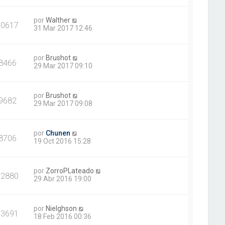
por
Walther
10617
31 Mar 2017 12:46
por
Brushot
8466
29 Mar 2017 09:10
por
Brushot
9682
29 Mar 2017 09:08
por
Chunen
8706
19 Oct 2016 15:28
por
ZorroPLateado
12880
29 Abr 2016 19:00
por
Nielghson
13691
18 Feb 2016 00:36