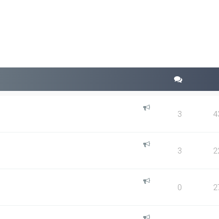
squeda avanzada
3
4
3
2
0
2