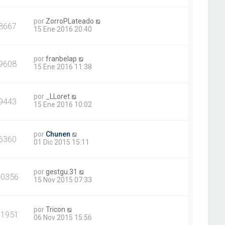
por
ZorroPLateado
8667
15 Ene 2016 20:40
por
franbelap
9608
15 Ene 2016 11:38
por
_LLoret
9443
15 Ene 2016 10:02
por
Chunen
6360
01 Dic 2015 15:11
por
gestgu.31
10356
15 Nov 2015 07:33
por
Tricon
11951
06 Nov 2015 15:56