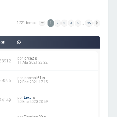
1721 temas
1
…
2
3
4
5
35
Página
1
de
35
Siguiente
por
jorca2
33912
11 Abr 2021 23:22
por
jossmail61
28596
12 Ene 2021 17:15
por
Lexu
74149
20 Ene 2020 23:59