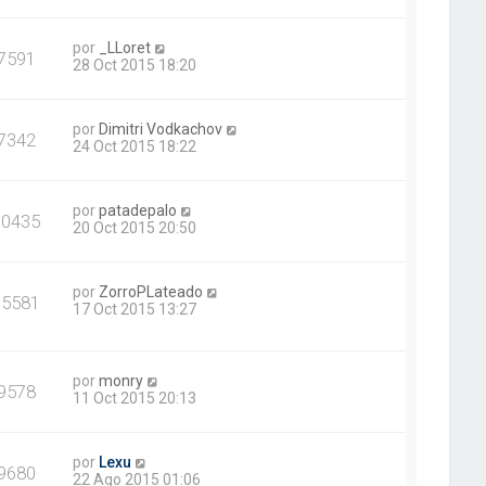
por
_LLoret
7591
28 Oct 2015 18:20
por
Dimitri Vodkachov
7342
24 Oct 2015 18:22
por
patadepalo
10435
20 Oct 2015 20:50
por
ZorroPLateado
15581
17 Oct 2015 13:27
por
monry
9578
11 Oct 2015 20:13
por
Lexu
9680
22 Ago 2015 01:06