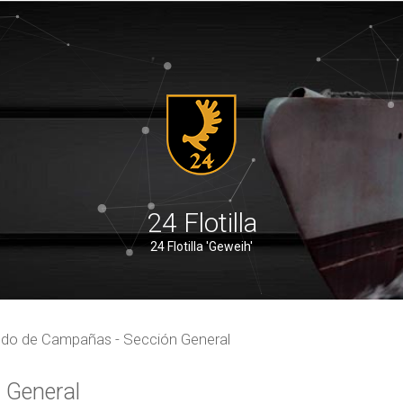
24 Flotilla
24 Flotilla 'Geweih'
do de Campañas - Sección General
 General