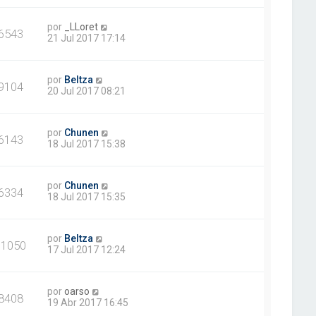
por
_LLoret
6543
21 Jul 2017 17:14
por
Beltza
9104
20 Jul 2017 08:21
por
Chunen
6143
18 Jul 2017 15:38
por
Chunen
6334
18 Jul 2017 15:35
por
Beltza
11050
17 Jul 2017 12:24
por
oarso
8408
19 Abr 2017 16:45