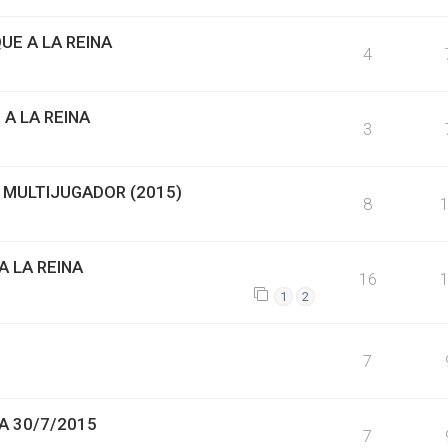
E A LA REINA
4
 A LA REINA
3
 MULTIJUGADOR (2015)
8
 LA REINA
16
1
2
7
A 30/7/2015
7