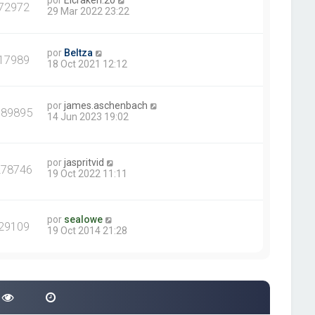
por
Elcraken.20
72972
29 Mar 2022 23:22
por
Beltza
17989
18 Oct 2021 12:12
por
james.aschenbach
389895
14 Jun 2023 19:02
por
jaspritvid
278746
19 Oct 2022 11:11
por
sealowe
29109
19 Oct 2014 21:28