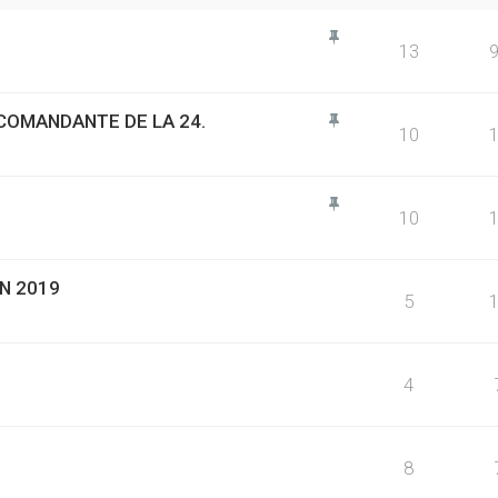
13
R COMANDANTE DE LA 24.
10
10
N 2019
5
4
8