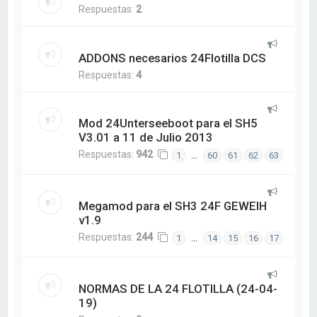
Respuestas:
2
ADDONS necesarios 24Flotilla DCS
Respuestas:
4
Mod 24Unterseeboot para el SH5
V3.01 a 11 de Julio 2013
Respuestas:
942
…
1
60
61
62
63
Megamod para el SH3 24F GEWEIH
v1.9
Respuestas:
244
…
1
14
15
16
17
NORMAS DE LA 24 FLOTILLA (24-04-
19)