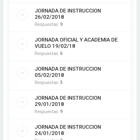
JORNADA DE INSTRUCCION
26/02/2018
Respuestas:
9
JORNADA OFICIAL Y ACADEMIA DE
VUELO 19/02/18
Respuestas:
6
JORNADA DE INSTRUCCION
05/02/2018
Respuestas:
3
JORNADA DE INSTRUCCION
29/01/2018
Respuestas:
9
JORNADA DE INSTRUCCION
24/01/2018