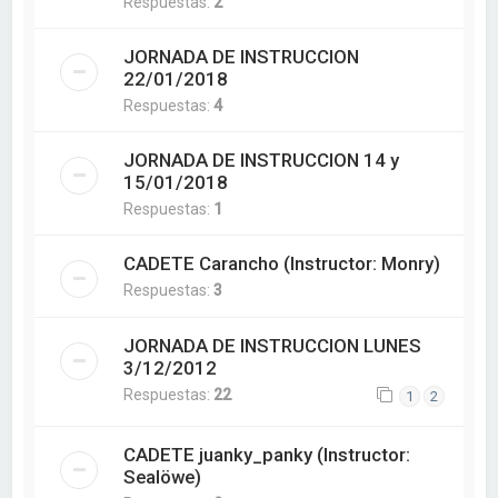
Respuestas:
2
JORNADA DE INSTRUCCION
22/01/2018
Respuestas:
4
JORNADA DE INSTRUCCION 14 y
15/01/2018
Respuestas:
1
CADETE Carancho (Instructor: Monry)
Respuestas:
3
JORNADA DE INSTRUCCION LUNES
3/12/2012
Respuestas:
22
1
2
CADETE juanky_panky (Instructor:
Sealöwe)