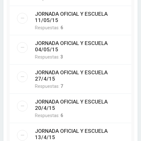
JORNADA OFICIAL Y ESCUELA
11/05/15
Respuestas:
6
JORNADA OFICIAL Y ESCUELA
04/05/15
Respuestas:
3
JORNADA OFICIAL Y ESCUELA
27/4/15
Respuestas:
7
JORNADA OFICIAL Y ESCUELA
20/4/15
Respuestas:
6
JORNADA OFICIAL Y ESCUELA
13/4/15