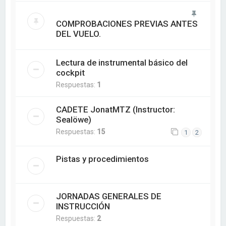
COMPROBACIONES PREVIAS ANTES
DEL VUELO.
Lectura de instrumental básico del
cockpit
Respuestas:
1
CADETE JonatMTZ (Instructor:
Sealöwe)
Respuestas:
15
1
2
Pistas y procedimientos
JORNADAS GENERALES DE
INSTRUCCIÓN
Respuestas:
2