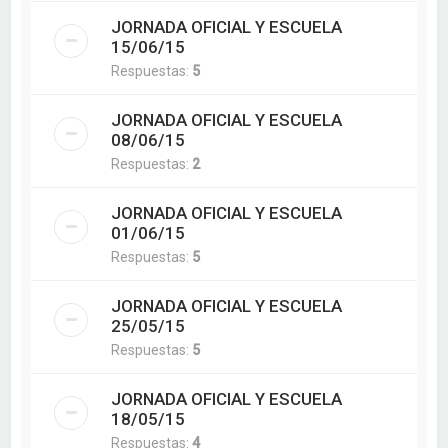
JORNADA OFICIAL Y ESCUELA
15/06/15
Respuestas:
5
JORNADA OFICIAL Y ESCUELA
08/06/15
Respuestas:
2
JORNADA OFICIAL Y ESCUELA
01/06/15
Respuestas:
5
JORNADA OFICIAL Y ESCUELA
25/05/15
Respuestas:
5
JORNADA OFICIAL Y ESCUELA
18/05/15
Respuestas:
4