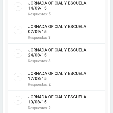
JORNADA OFICIAL Y ESCUELA
14/09/15
Respuestas:
5
JORNADA OFICIAL Y ESCUELA
07/09/15
Respuestas:
3
JORNADA OFICIAL Y ESCUELA
24/08/15
Respuestas:
3
JORNADA OFICIAL Y ESCUELA
17/08/15
Respuestas:
2
JORNADA OFICIAL Y ESCUELA
10/08/15
Respuestas:
2