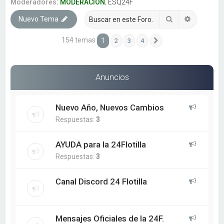
a
Moderadores:
MODERACION
,
ESQ24F
r
Buscar
Búsqueda
Nuevo Tema
154 temas
1
2
3
4
Siguiente
Anuncios
Nuevo Año, Nuevos Cambios
Respuestas:
3
AYUDA para la 24Flotilla
Respuestas:
3
Canal Discord 24 Flotilla
Mensajes Oficiales de la 24F.