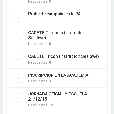
Respuestas:
9
Prube de campaña en la PA
CADETE Throndin (Instructor:
Sealöwe)
Respuestas:
6
CADETE Tricon (Instructor: Sealöwe)
Respuestas:
8
INSCRIPCION EN LA ACADEMIA
Respuestas:
3
JORNADA OFICIAL Y ESCUELA
21/12/15
Respuestas:
12