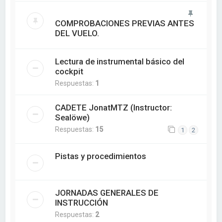
COMPROBACIONES PREVIAS ANTES
DEL VUELO.
Lectura de instrumental básico del
cockpit
Respuestas:
1
CADETE JonatMTZ (Instructor:
Sealöwe)
Respuestas:
15
1
2
Pistas y procedimientos
JORNADAS GENERALES DE
INSTRUCCIÓN
Respuestas:
2