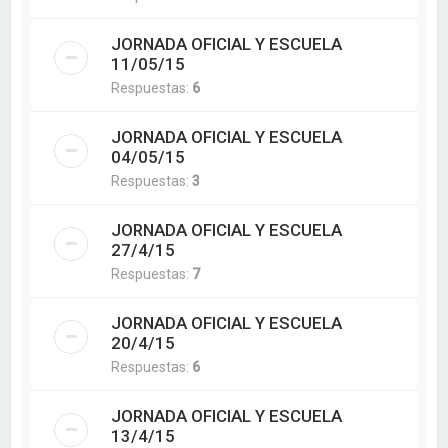
JORNADA OFICIAL Y ESCUELA
11/05/15
Respuestas:
6
JORNADA OFICIAL Y ESCUELA
04/05/15
Respuestas:
3
JORNADA OFICIAL Y ESCUELA
27/4/15
Respuestas:
7
JORNADA OFICIAL Y ESCUELA
20/4/15
Respuestas:
6
JORNADA OFICIAL Y ESCUELA
13/4/15