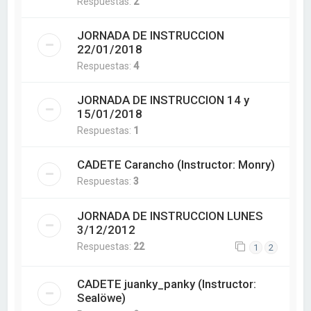
Respuestas:
2
JORNADA DE INSTRUCCION
22/01/2018
Respuestas:
4
JORNADA DE INSTRUCCION 14 y
15/01/2018
Respuestas:
1
CADETE Carancho (Instructor: Monry)
Respuestas:
3
JORNADA DE INSTRUCCION LUNES
3/12/2012
Respuestas:
22
1
2
CADETE juanky_panky (Instructor:
Sealöwe)