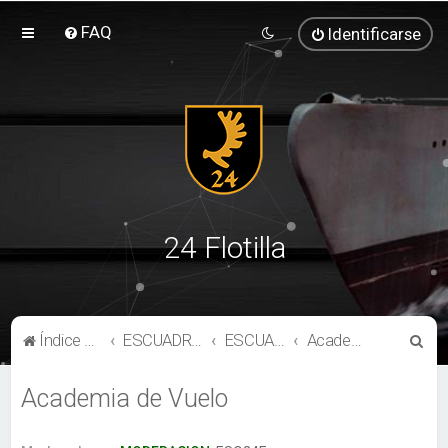
FAQ
Identificarse
24 Flotilla
B
Índice general
ESCUADRÓN 24F
ESCUADRÓN 24F IL2-1946
Academia de Vuelo
u
Academia de Vuelo
s
c