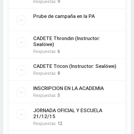
Respuestas:
9
Prube de campaña en la PA
CADETE Throndin (Instructor:
Sealöwe)
Respuestas:
6
CADETE Tricon (Instructor: Sealöwe)
Respuestas:
8
INSCRIPCION EN LA ACADEMIA
Respuestas:
3
JORNADA OFICIAL Y ESCUELA
21/12/15
Respuestas:
12