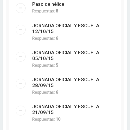
Paso de hélice
Respuestas:
8
JORNADA OFICIAL Y ESCUELA
12/10/15
Respuestas:
6
JORNADA OFICIAL Y ESCUELA
05/10/15
Respuestas:
5
JORNADA OFICIAL Y ESCUELA
28/09/15
Respuestas:
6
JORNADA OFICIAL Y ESCUELA
21/09/15
Respuestas:
10