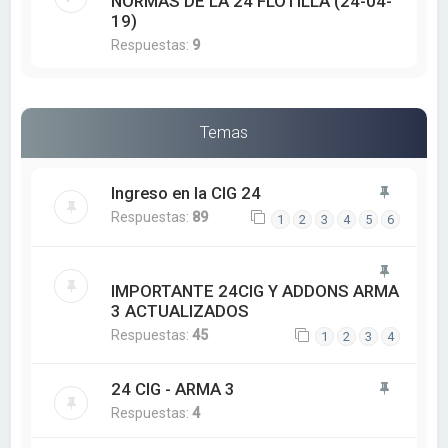
NORMAS DE LA 24 FLOTILLA (24-04-
19)
Respuestas:
9
Temas
Ingreso en la CIG 24
Respuestas:
89
1
2
3
4
5
6
IMPORTANTE 24CIG Y ADDONS ARMA
3 ACTUALIZADOS
Respuestas:
45
1
2
3
4
24 CIG - ARMA 3
Respuestas:
4