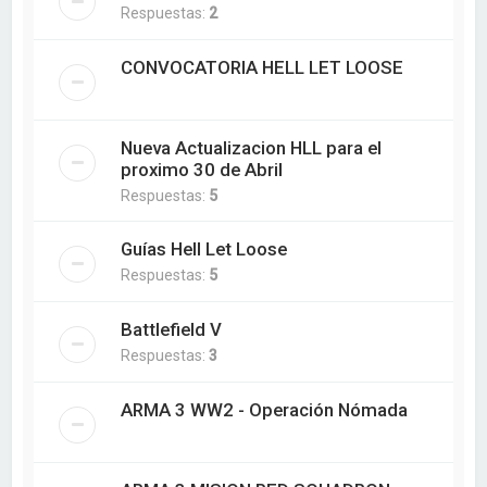
Respuestas:
2
CONVOCATORIA HELL LET LOOSE
Nueva Actualizacion HLL para el
proximo 30 de Abril
Respuestas:
5
Guías Hell Let Loose
Respuestas:
5
Battlefield V
Respuestas:
3
ARMA 3 WW2 - Operación Nómada