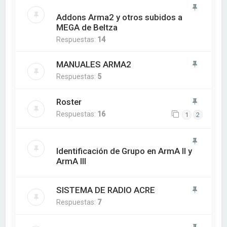
Addons Arma2 y otros subidos a
MEGA de Beltza
Respuestas:
14
MANUALES ARMA2
Respuestas:
5
Roster
Respuestas:
16
1
2
Identificación de Grupo en ArmA II y
ArmA III
SISTEMA DE RADIO ACRE
Respuestas:
7