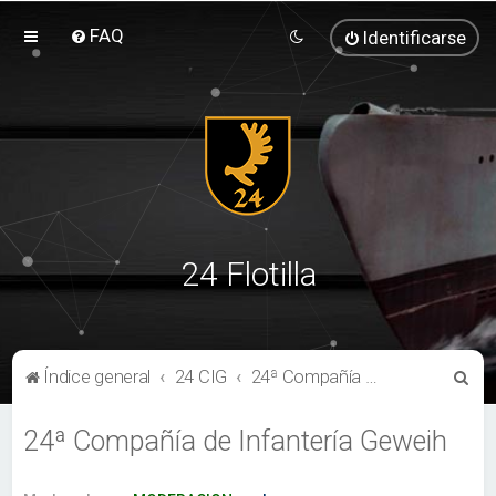
FAQ
Identificarse
24 Flotilla
B
Índice general
24 CIG
24ª Compañía de Infantería Geweih
u
24ª Compañía de Infantería Geweih
s
c