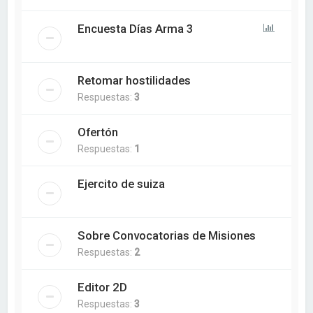
Encuesta Días Arma 3
Retomar hostilidades
Respuestas:
3
Ofertón
Respuestas:
1
Ejercito de suiza
Sobre Convocatorias de Misiones
Respuestas:
2
Editor 2D
Respuestas:
3