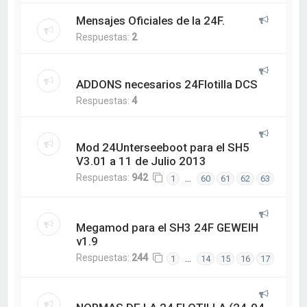
Mensajes Oficiales de la 24F.
Respuestas:
2
ADDONS necesarios 24Flotilla DCS
Respuestas:
4
Mod 24Unterseeboot para el SH5
V3.01 a 11 de Julio 2013
Respuestas:
942
…
1
60
61
62
63
Megamod para el SH3 24F GEWEIH
v1.9
Respuestas:
244
…
1
14
15
16
17