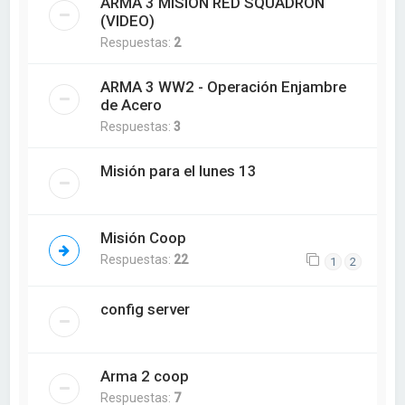
ARMA 3 MISION RED SQUADRON
(VIDEO)
Respuestas:
2
ARMA 3 WW2 - Operación Enjambre
de Acero
Respuestas:
3
Misión para el lunes 13
Misión Coop
Respuestas:
22
1
2
config server
Arma 2 coop
Respuestas:
7