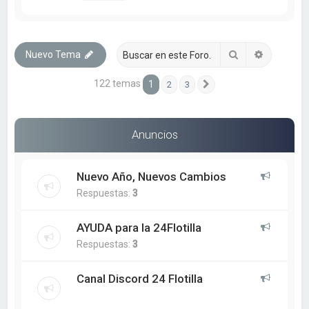
Buscar
Búsqueda
Nuevo Tema
122 temas
1
2
3
Siguiente
Anuncios
Nuevo Año, Nuevos Cambios
Respuestas:
3
AYUDA para la 24Flotilla
Respuestas:
3
Canal Discord 24 Flotilla