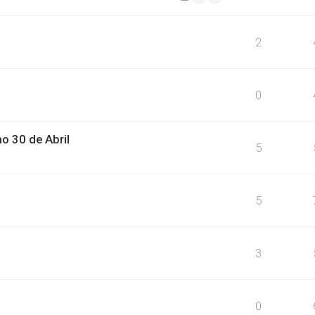
2
0
o 30 de Abril
5
5
3
0