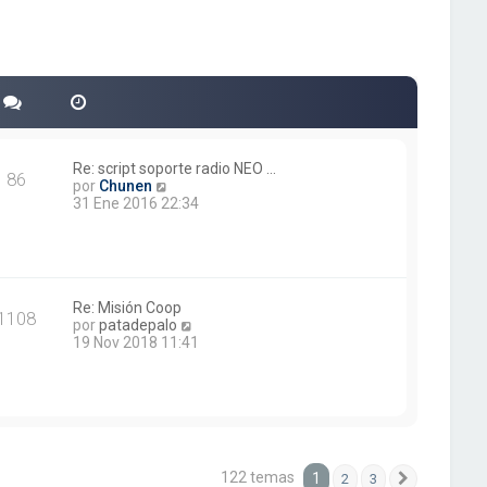
Re: script soporte radio NEO …
86
V
por
Chunen
e
31 Ene 2016 22:34
r
ú
l
t
i
m
Re: Misión Coop
1108
o
V
por
patadepalo
m
e
19 Nov 2018 11:41
e
r
n
ú
s
l
a
t
j
i
e
m
o
122 temas
1
2
3
m
Siguiente