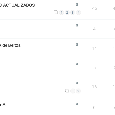
 3 ACTUALIZADOS
45
1
2
3
4
4
 de Beltza
14
5
16
1
2
A III
0