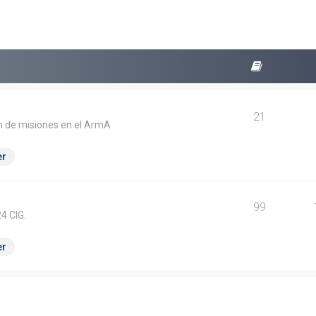
21
ión de misiones en el ArmA
er
99
4 CIG.
er
squeda avanzada