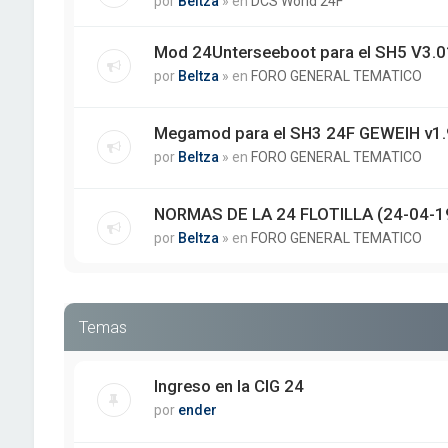
por
Beltza
» en
DCS World 24F
Mod 24Unterseeboot para el SH5 V3.01
por
Beltza
» en
FORO GENERAL TEMATICO
Megamod para el SH3 24F GEWEIH v1.
por
Beltza
» en
FORO GENERAL TEMATICO
NORMAS DE LA 24 FLOTILLA (24-04-1
por
Beltza
» en
FORO GENERAL TEMATICO
Temas
Ingreso en la CIG 24
por
ender