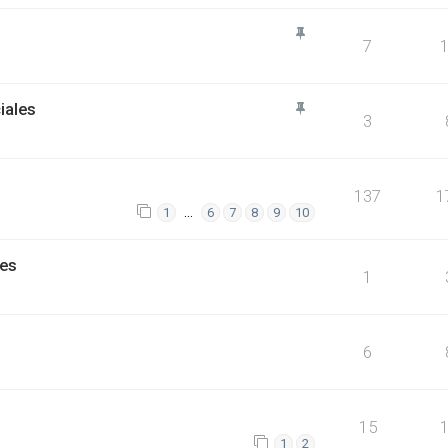
7
iales
3
137
1
…
1
6
7
8
9
10
nes
1
6
15
1
2