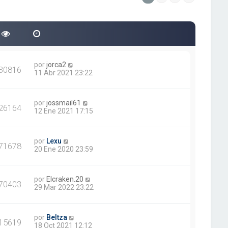
e
n
s
a
j
e
por
jorca2
30816
11 Abr 2021 23:22
por
jossmail61
26164
12 Ene 2021 17:15
por
Lexu
71678
20 Ene 2020 23:59
por
Elcraken.20
70403
29 Mar 2022 23:22
por
Beltza
15619
18 Oct 2021 12:12