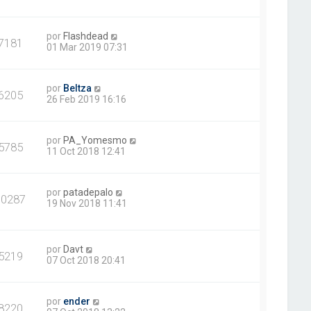
por
Flashdead
7181
01 Mar 2019 07:31
por
Beltza
6205
26 Feb 2019 16:16
por
PA_Yomesmo
5785
11 Oct 2018 12:41
por
patadepalo
30287
19 Nov 2018 11:41
por
Davt
5219
07 Oct 2018 20:41
por
ender
8220