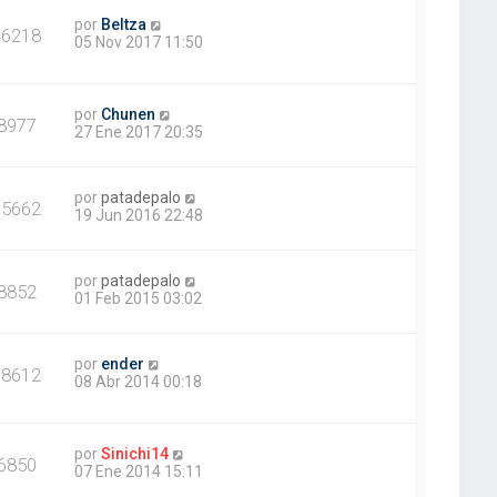
por
Beltza
46218
05 Nov 2017 11:50
por
Chunen
8977
27 Ene 2017 20:35
por
patadepalo
15662
19 Jun 2016 22:48
por
patadepalo
8852
01 Feb 2015 03:02
por
ender
18612
08 Abr 2014 00:18
por
Sinichi14
6850
07 Ene 2014 15:11