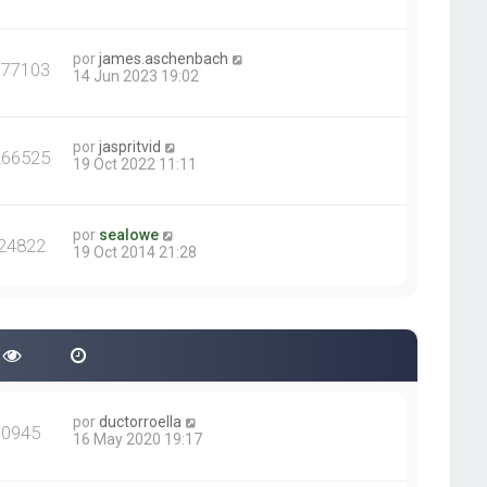
por
james.aschenbach
377103
14 Jun 2023 19:02
por
jaspritvid
266525
19 Oct 2022 11:11
por
sealowe
24822
19 Oct 2014 21:28
por
ductorroella
90945
16 May 2020 19:17