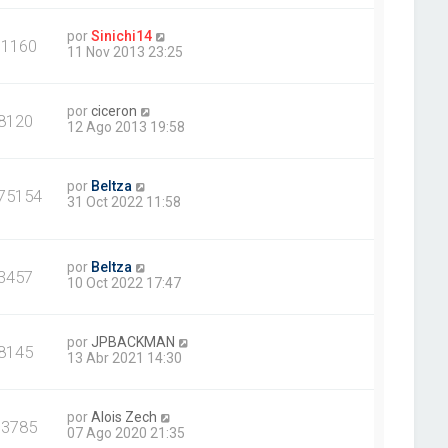
por
Sinichi14
11160
11 Nov 2013 23:25
por
ciceron
8120
12 Ago 2013 19:58
por
Beltza
75154
31 Oct 2022 11:58
por
Beltza
3457
10 Oct 2022 17:47
por
JPBACKMAN
8145
13 Abr 2021 14:30
por
Alois Zech
13785
07 Ago 2020 21:35