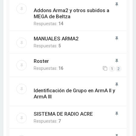
Addons Arma2 y otros subidos a
MEGA de Beltza
Respuestas:
14
MANUALES ARMA2
Respuestas:
5
Roster
Respuestas:
16
1
2
Identificación de Grupo en ArmA II y
ArmA III
SISTEMA DE RADIO ACRE
Respuestas:
7