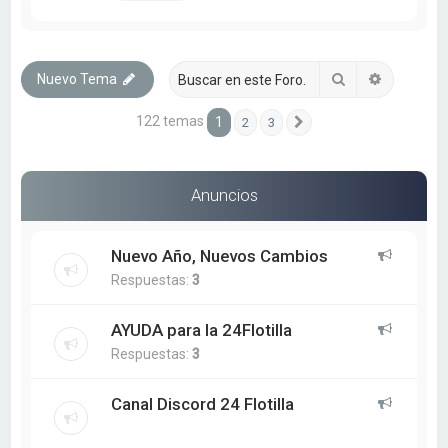
Buscar
Búsqueda
Nuevo Tema
122 temas
1
2
3
Siguiente
Anuncios
Nuevo Año, Nuevos Cambios
Respuestas:
3
AYUDA para la 24Flotilla
Respuestas:
3
Canal Discord 24 Flotilla