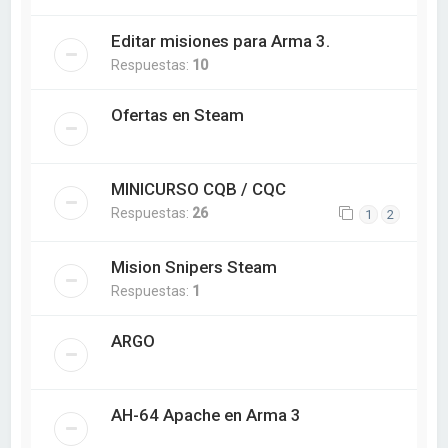
Editar misiones para Arma 3.
Respuestas:
10
Ofertas en Steam
MINICURSO CQB / CQC
Respuestas:
26
1
2
Mision Snipers Steam
Respuestas:
1
ARGO
AH-64 Apache en Arma 3