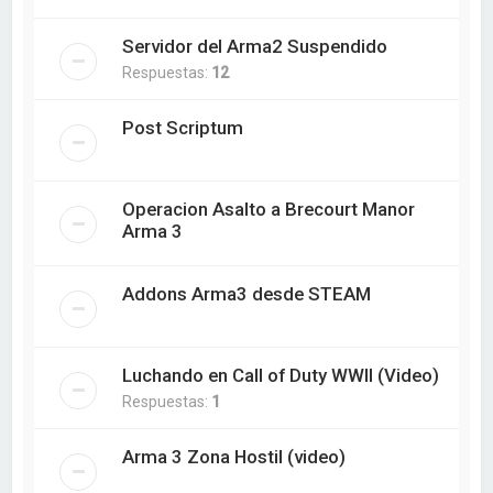
Servidor del Arma2 Suspendido
Respuestas:
12
Post Scriptum
Operacion Asalto a Brecourt Manor
Arma 3
Addons Arma3 desde STEAM
Luchando en Call of Duty WWII (Video)
Respuestas:
1
Arma 3 Zona Hostil (video)