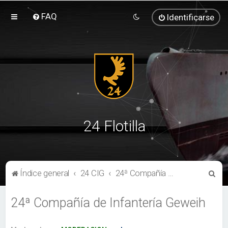
FAQ
Identificarse
24 Flotilla
B
Índice general
24 CIG
24ª Compañía de Infantería Geweih
u
24ª Compañía de Infantería Geweih
s
c