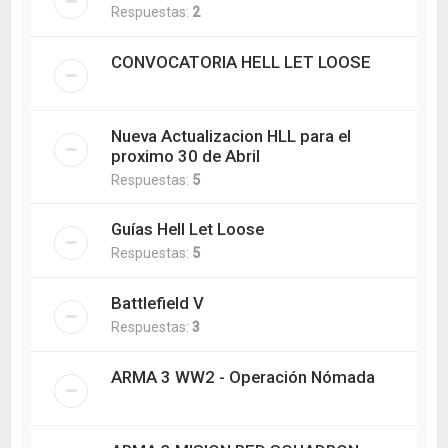
Respuestas:
2
CONVOCATORIA HELL LET LOOSE
Nueva Actualizacion HLL para el
proximo 30 de Abril
Respuestas:
5
Guías Hell Let Loose
Respuestas:
5
Battlefield V
Respuestas:
3
ARMA 3 WW2 - Operación Nómada