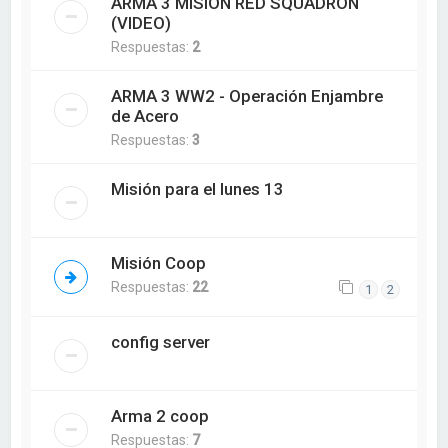
ARMA 3 MISION RED SQUADRON
(VIDEO)
Respuestas:
2
ARMA 3 WW2 - Operación Enjambre
de Acero
Respuestas:
3
Misión para el lunes 13
Misión Coop
Respuestas:
22
1
2
config server
Arma 2 coop
Respuestas:
7