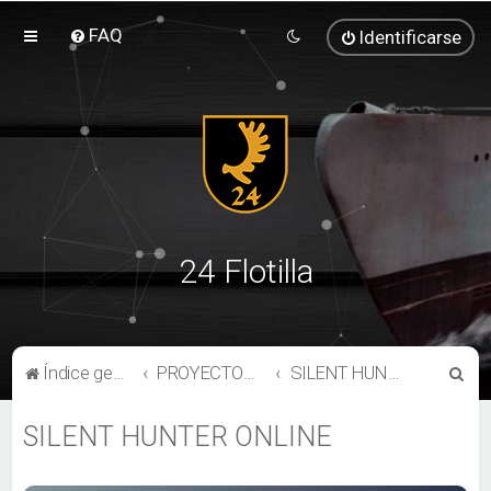
FAQ
Identificarse
24 Flotilla
B
Índice general
PROYECTOS Y OTROS SIMULADORES NAVALES
SILENT HUNTER ONLINE
u
SILENT HUNTER ONLINE
s
c