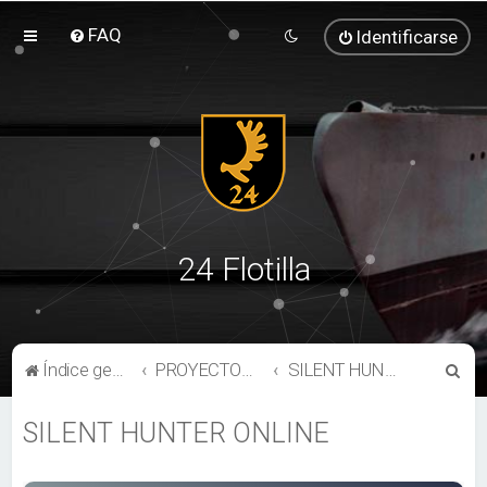
FAQ
Identificarse
24 Flotilla
B
Índice general
PROYECTOS Y OTROS SIMULADORES NAVALES
SILENT HUNTER ONLINE
u
SILENT HUNTER ONLINE
s
c