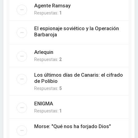
Agente Ramsay
Respuestas:
1
El espionaje soviético y la Operación
Barbaroja
Arlequin
Respuestas:
2
Los últimos días de Canaris: el cifrado
de Polibio
Respuestas:
5
ENIGMA
Respuestas:
1
Morse: "Qué nos ha forjado Dios"