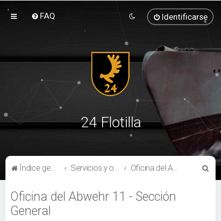
FAQ
Identificarse
24 Flotilla
B
Índice general
Servicios y oficinas de la 24ª Flotilla
Oficina del Abwehr 11 - Sección General
u
Oficina del Abwehr 11 - Sección
s
General
c