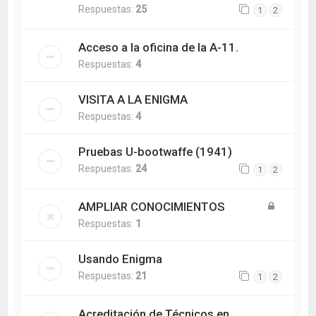
Respuestas:
25
1
2
Acceso a la oficina de la A-11.
Respuestas:
4
VISITA A LA ENIGMA
Respuestas:
4
Pruebas U-bootwaffe (1941)
Respuestas:
24
1
2
AMPLIAR CONOCIMIENTOS
Respuestas:
1
Usando Enigma
Respuestas:
21
1
2
Acreditación de Técnicos en