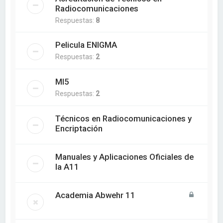
Radiocomunicaciones
Respuestas:
8
Pelicula ENIGMA
Respuestas:
2
MI5
Respuestas:
2
Técnicos en Radiocomunicaciones y
Encriptación
Manuales y Aplicaciones Oficiales de
la A11
Academia Abwehr 11