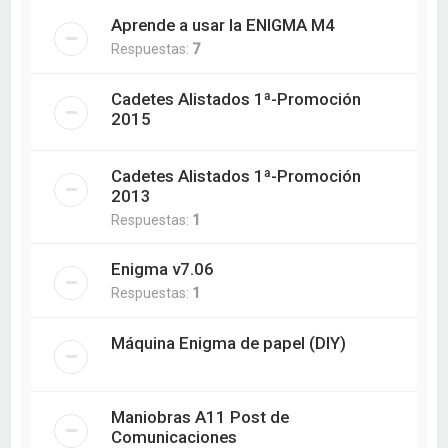
Aprende a usar la ENIGMA M4
Respuestas:
7
Cadetes Alistados 1ª-Promoción
2015
Cadetes Alistados 1ª-Promoción
2013
Respuestas:
1
Enigma v7.06
Respuestas:
1
Máquina Enigma de papel (DIY)
Maniobras A11 Post de
Comunicaciones