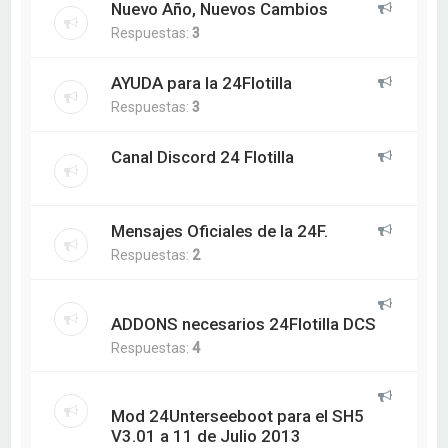
Nuevo Año, Nuevos Cambios
Respuestas:
3
AYUDA para la 24Flotilla
Respuestas:
3
Canal Discord 24 Flotilla
Mensajes Oficiales de la 24F.
Respuestas:
2
ADDONS necesarios 24Flotilla DCS
Respuestas:
4
Mod 24Unterseeboot para el SH5
V3.01 a 11 de Julio 2013