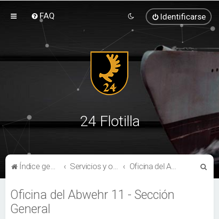
FAQ
Identificarse
24 Flotilla
B
Índice general
Servicios y oficinas de la 24ª Flotilla
Oficina del Abwehr 11 - Sección General
u
Oficina del Abwehr 11 - Sección
s
General
c