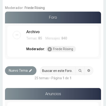
a
r
Moderador:
Friede Rösing
Foro
Archivo
Temas:
85
Mensajes:
840
Moderador:
Friede Rösing
Buscar
Búsqueda
Nuevo Tema
25 temas • Página
1
de
1
Anuncios