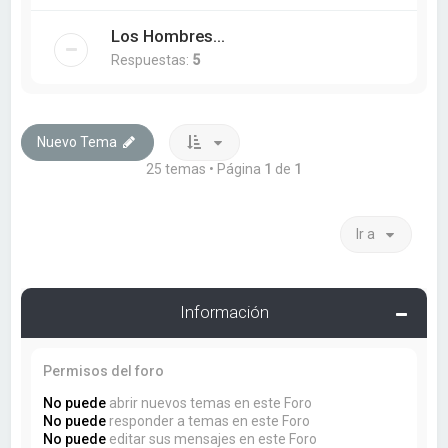
Los Hombres...
Respuestas:
5
Nuevo Tema
25 temas • Página
1
de
1
Ir a
Información
Permisos del foro
No puede
abrir nuevos temas en este Foro
No puede
responder a temas en este Foro
No puede
editar sus mensajes en este Foro