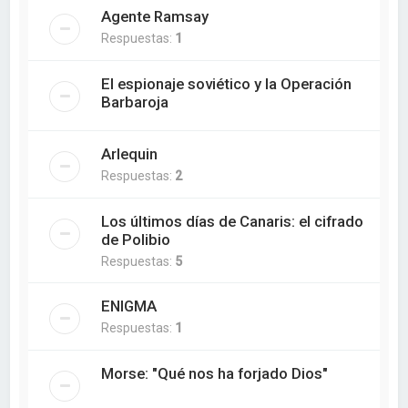
Agente Ramsay
Respuestas:
1
El espionaje soviético y la Operación
Barbaroja
Arlequin
Respuestas:
2
Los últimos días de Canaris: el cifrado
de Polibio
Respuestas:
5
ENIGMA
Respuestas:
1
Morse: "Qué nos ha forjado Dios"