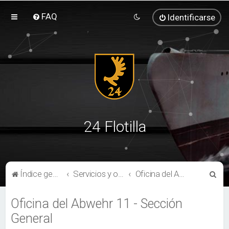
FAQ
Identificarse
24 Flotilla
B
Índice general
Servicios y oficinas de la 24ª Flotilla
Oficina del Abwehr 11 - Sección General
u
Oficina del Abwehr 11 - Sección
s
General
c