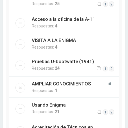
Respuestas:
25
1
2
Acceso a la oficina de la A-11.
Respuestas:
4
VISITA A LA ENIGMA
Respuestas:
4
Pruebas U-bootwaffe (1941)
Respuestas:
24
1
2
AMPLIAR CONOCIMIENTOS
Respuestas:
1
Usando Enigma
Respuestas:
21
1
2
Acreditación de Técnicos en