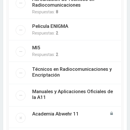
Radiocomunicaciones
Respuestas:
8
Pelicula ENIGMA
Respuestas:
2
MI5
Respuestas:
2
Técnicos en Radiocomunicaciones y
Encriptación
Manuales y Aplicaciones Oficiales de
la A11
Academia Abwehr 11