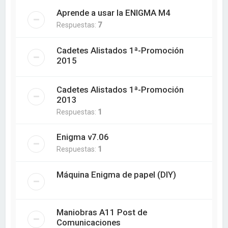
Aprende a usar la ENIGMA M4
Respuestas:
7
Cadetes Alistados 1ª-Promoción
2015
Cadetes Alistados 1ª-Promoción
2013
Respuestas:
1
Enigma v7.06
Respuestas:
1
Máquina Enigma de papel (DIY)
Maniobras A11 Post de
Comunicaciones