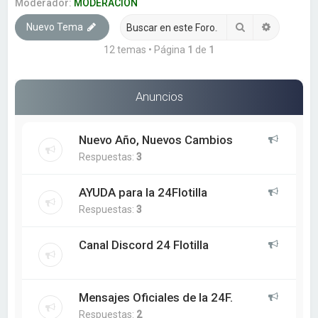
a
Moderador:
MODERACION
r
Buscar
Búsqueda
Nuevo Tema
12 temas • Página
1
de
1
Anuncios
Nuevo Año, Nuevos Cambios
Respuestas:
3
AYUDA para la 24Flotilla
Respuestas:
3
Canal Discord 24 Flotilla
Mensajes Oficiales de la 24F.
Respuestas:
2