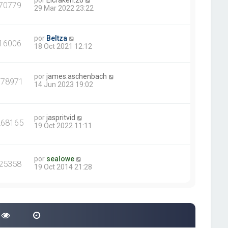
por
Elcraken.20
70779
29 Mar 2022 23:22
por
Beltza
16006
18 Oct 2021 12:12
por
james.aschenbach
378971
14 Jun 2023 19:02
por
jaspritvid
268165
19 Oct 2022 11:11
por
sealowe
25358
19 Oct 2014 21:28