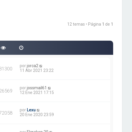
12 temas • Página
1
de
1
por
jorca2
31300
11 Abr 2021 23:22
por
jossmail61
26569
12 Ene 2021 17:15
por
Lexu
72058
20 Ene 2020 23:59