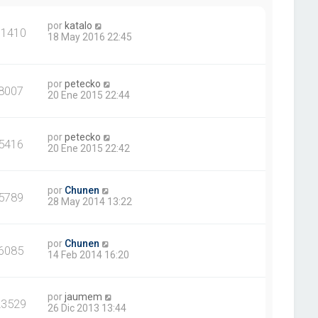
por
katalo
91410
18 May 2016 22:45
por
petecko
8007
20 Ene 2015 22:44
por
petecko
5416
20 Ene 2015 22:42
por
Chunen
5789
28 May 2014 13:22
por
Chunen
6085
14 Feb 2014 16:20
por
jaumem
23529
26 Dic 2013 13:44