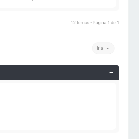
12 temas • Página
1
de
1
Ir a