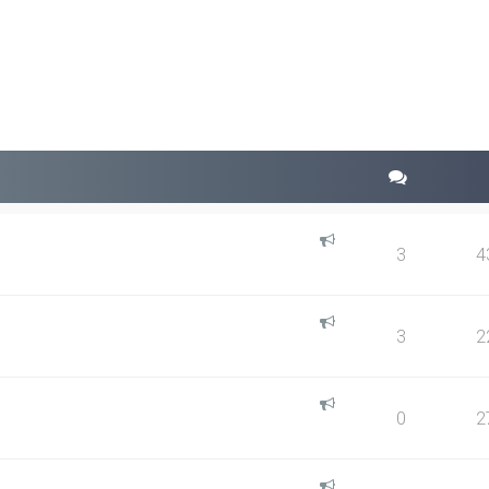
squeda avanzada
3
4
3
2
0
2