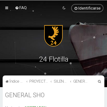
FAQ
Identificarse
24 Flotilla
B
Índice general
PROYECTOS Y OTROS SIMULADORES NAVALES
SILENT HUNTER ONLINE
GENERAL SHO
u
GENERAL SHO
s
c