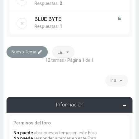
Respuestas:
2
BLUE BYTE
Respuestas:
1
Nuevo Tema
12 temas • Página
1
de
1
Ir a
Información
Permisos del foro
No puede
abrir nuevos temas en este Foro
No puede
responder a temas en este Foro