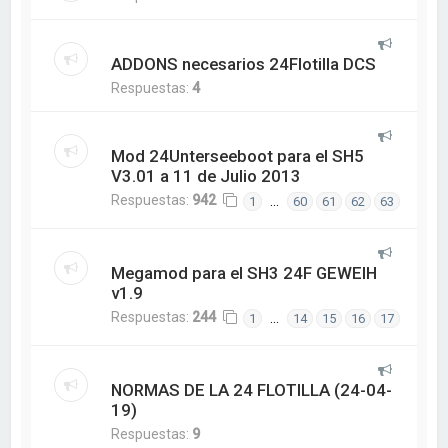
ADDONS necesarios 24Flotilla DCS
Respuestas:
4
Mod 24Unterseeboot para el SH5
V3.01 a 11 de Julio 2013
Respuestas:
942
…
1
60
61
62
63
Megamod para el SH3 24F GEWEIH
v1.9
Respuestas:
244
…
1
14
15
16
17
NORMAS DE LA 24 FLOTILLA (24-04-
19)
Respuestas:
9