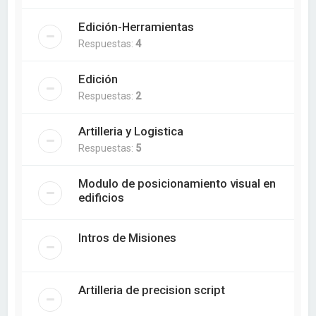
Edición-Herramientas
Respuestas:
4
Edición
Respuestas:
2
Artilleria y Logistica
Respuestas:
5
Modulo de posicionamiento visual en
edificios
Intros de Misiones
Artilleria de precision script