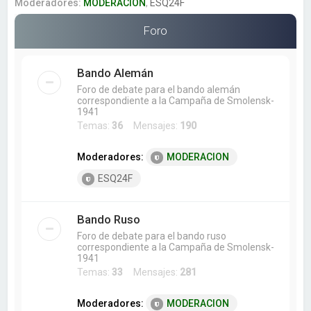
a
Moderadores:
MODERACION
,
ESQ24F
r
Foro
Bando Alemán
Foro de debate para el bando alemán
correspondiente a la Campaña de Smolensk-
1941
Temas:
36
Mensajes:
190
Moderadores:
MODERACION
ESQ24F
Bando Ruso
Foro de debate para el bando ruso
correspondiente a la Campaña de Smolensk-
1941
Temas:
33
Mensajes:
281
Moderadores:
MODERACION