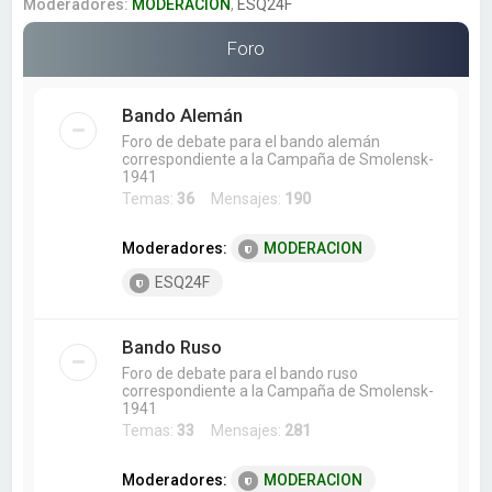
a
Moderadores:
MODERACION
,
ESQ24F
r
Foro
Bando Alemán
Foro de debate para el bando alemán
correspondiente a la Campaña de Smolensk-
1941
Temas:
36
Mensajes:
190
Moderadores:
MODERACION
ESQ24F
Bando Ruso
Foro de debate para el bando ruso
correspondiente a la Campaña de Smolensk-
1941
Temas:
33
Mensajes:
281
Moderadores:
MODERACION