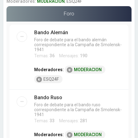
a
Moderadores:
MODERACION
,
ESQ24F
r
Foro
Bando Alemán
Foro de debate para el bando alemán
correspondiente a la Campaña de Smolensk-
1941
Temas:
36
Mensajes:
190
Moderadores:
MODERACION
ESQ24F
Bando Ruso
Foro de debate para el bando ruso
correspondiente a la Campaña de Smolensk-
1941
Temas:
33
Mensajes:
281
Moderadores:
MODERACION