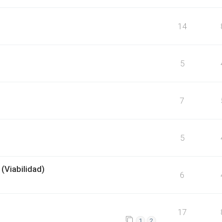
14
5
7
5
(Viabilidad)
6
17
1
2