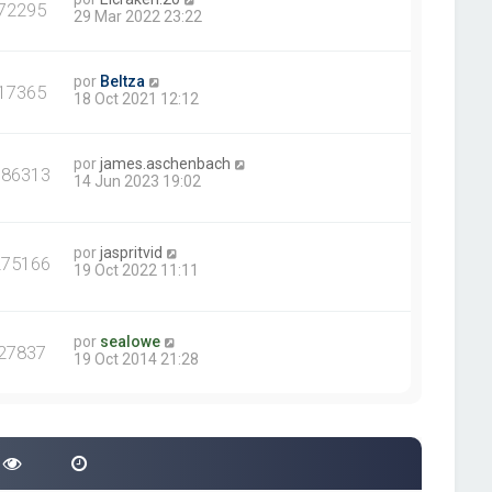
72295
29 Mar 2022 23:22
por
Beltza
17365
18 Oct 2021 12:12
por
james.aschenbach
386313
14 Jun 2023 19:02
por
jaspritvid
275166
19 Oct 2022 11:11
por
sealowe
27837
19 Oct 2014 21:28