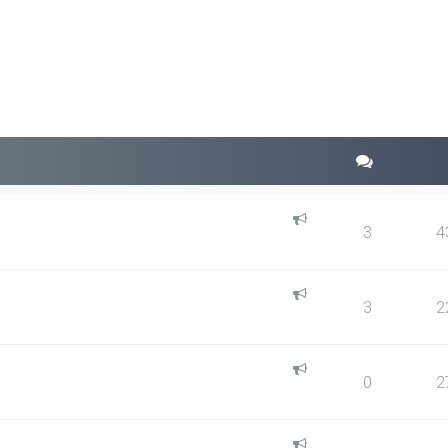
squeda avanzada
3
4
3
2
0
2