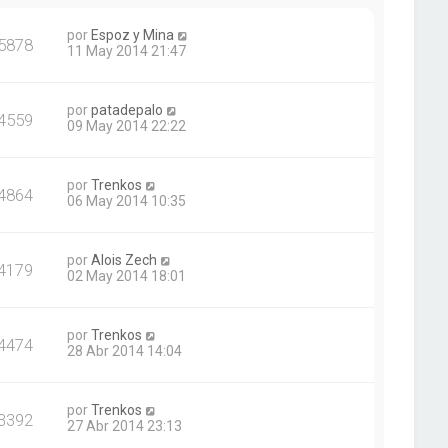
por
Espoz y Mina
5878
11 May 2014 21:47
por
patadepalo
4559
09 May 2014 22:22
por
Trenkos
4864
06 May 2014 10:35
por
Alois Zech
4179
02 May 2014 18:01
por
Trenkos
4474
28 Abr 2014 14:04
por
Trenkos
3392
27 Abr 2014 23:13