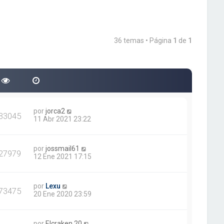
36 temas • Página
1
de
1
por
jorca2
33045
11 Abr 2021 23:22
por
jossmail61
27979
12 Ene 2021 17:15
por
Lexu
73475
20 Ene 2020 23:59
por
Elcraken.20