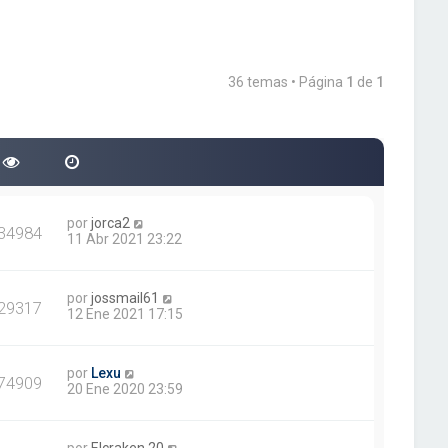
36 temas • Página
1
de
1
por
jorca2
34984
11 Abr 2021 23:22
por
jossmail61
29317
12 Ene 2021 17:15
por
Lexu
74909
20 Ene 2020 23:59