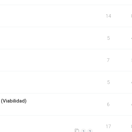
14
5
7
5
(Viabilidad)
6
17
1
2