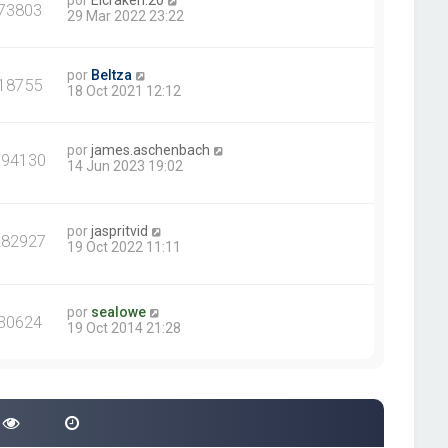
por
Elcraken.20
73803
29 Mar 2022 23:22
por
Beltza
18755
18 Oct 2021 12:12
por
james.aschenbach
394130
14 Jun 2023 19:02
por
jaspritvid
282927
19 Oct 2022 11:11
por
sealowe
30624
19 Oct 2014 21:28