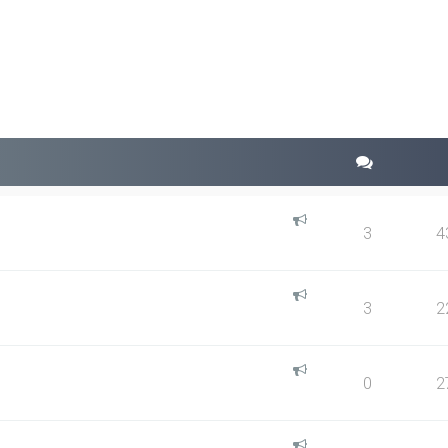
squeda avanzada
3
4
3
2
0
2