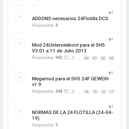
ADDONS necesarios 24Flotilla DCS
Respuestas:
4
Mod 24Unterseeboot para el SH5
V3.01 a 11 de Julio 2013
Respuestas:
942
…
1
60
61
62
63
Megamod para el SH3 24F GEWEIH
v1.9
Respuestas:
244
…
1
14
15
16
17
NORMAS DE LA 24 FLOTILLA (24-04-
19)
Respuestas:
9