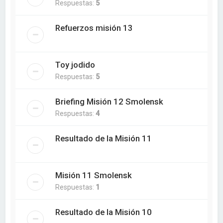
Respuestas:
5
Refuerzos misión 13
Toy jodido
Respuestas:
5
Briefing Misión 12 Smolensk
Respuestas:
4
Resultado de la Misión 11
Misión 11 Smolensk
Respuestas:
1
Resultado de la Misión 10