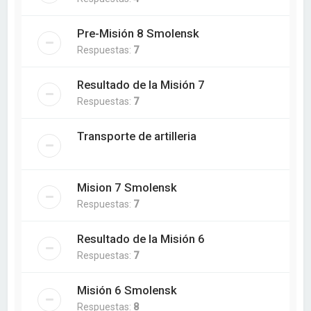
Pre-Misión 8 Smolensk
Respuestas:
7
Resultado de la Misión 7
Respuestas:
7
Transporte de artilleria
Mision 7 Smolensk
Respuestas:
7
Resultado de la Misión 6
Respuestas:
7
Misión 6 Smolensk
Respuestas:
8