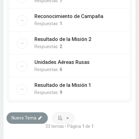
Respuestas:
7
Reconocimiento de Campaña
Respuestas:
1
Resultado de la Misión 2
Respuestas:
2
Unidades Aéreas Rusas
Respuestas:
6
Resultado de la Misión 1
Respuestas:
9
Nuevo Tema
33 temas • Página
1
de
1