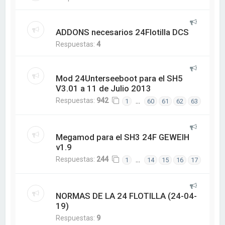
ADDONS necesarios 24Flotilla DCS
Respuestas:
4
Mod 24Unterseeboot para el SH5
V3.01 a 11 de Julio 2013
Respuestas:
942
…
1
60
61
62
63
Megamod para el SH3 24F GEWEIH
v1.9
Respuestas:
244
…
1
14
15
16
17
NORMAS DE LA 24 FLOTILLA (24-04-
19)
Respuestas:
9