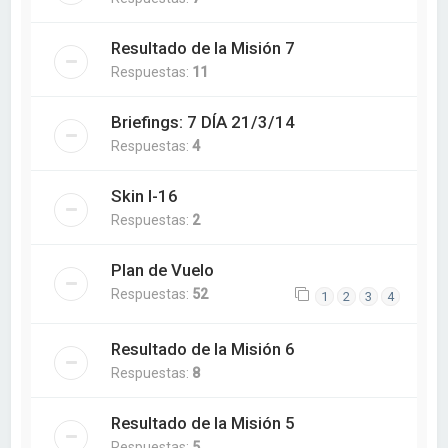
Resultado de la Misión 7
Respuestas:
11
Briefings: 7 DÍA 21/3/14
Respuestas:
4
Skin I-16
Respuestas:
2
Plan de Vuelo
Respuestas:
52
1
2
3
4
Resultado de la Misión 6
Respuestas:
8
Resultado de la Misión 5
Respuestas:
5