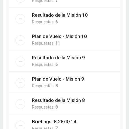
Respuestas:
7
Resultado de la Misión 10
Respuestas:
6
Plan de Vuelo - Misión 10
Respuestas:
11
Resultado de la Misión 9
Respuestas:
6
Plan de Vuelo - Mision 9
Respuestas:
8
Resultado de la Misión 8
Respuestas:
8
Briefings: 8 28/3/14
Respuestas:
7