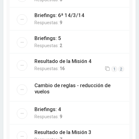
Briefings: 6ª 14/3/14
Respuestas:
9
Briefings: 5
Respuestas:
2
Resultado de la Misión 4
Respuestas:
16
1
2
Cambio de reglas - reducción de
vuelos
Briefings: 4
Respuestas:
9
Resultado de la Misión 3