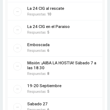
La 24 CIG al rescate
Respuestas:
10
La 24 CIG en el Paraiso
Respuestas:
5
Emboscada
Respuestas:
6
Misión: ¡AIBA LA HOSTIA! Sábado 7 a
las 18.30
Respuestas:
8
19-20 Septiembre
Respuestas:
5
Sabado 27
Respuestas:
6