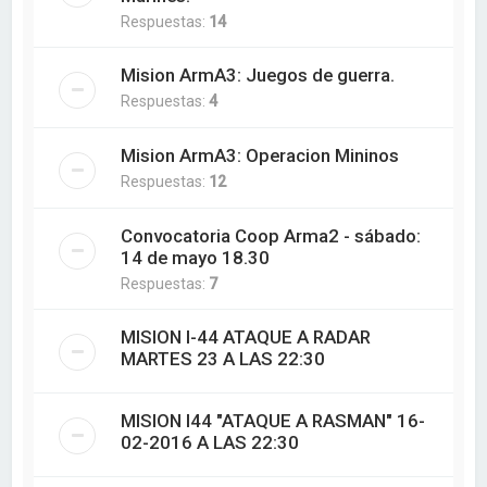
Respuestas:
14
Mision ArmA3: Juegos de guerra.
Respuestas:
4
Mision ArmA3: Operacion Mininos
Respuestas:
12
Convocatoria Coop Arma2 - sábado:
14 de mayo 18.30
Respuestas:
7
MISION I-44 ATAQUE A RADAR
MARTES 23 A LAS 22:30
MISION I44 "ATAQUE A RASMAN" 16-
02-2016 A LAS 22:30