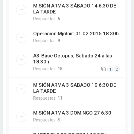
MISIÓN ARMA 3 SÁBADO 14 6:30 DE
LA TARDE
Respuestas:
6
Operacion Mjolnir: 01.02.2015 18.30h
Respuestas:
9
A3-Base Octopus, Sabado 24 a las
18:30h
Respuestas:
15
1
2
MISIÓN ARMA 3 SABADO 10 6:30 DE
LA TARDE
Respuestas:
11
MISIÓN ARMA 3 DOMINGO 27 6:30
Respuestas:
3