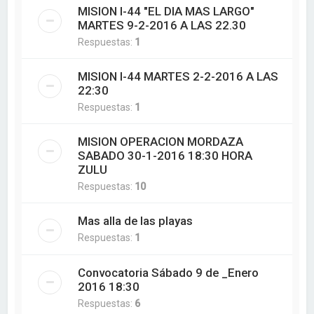
MISION I-44 "EL DIA MAS LARGO"
MARTES 9-2-2016 A LAS 22.30
Respuestas:
1
MISION I-44 MARTES 2-2-2016 A LAS
22:30
Respuestas:
1
MISION OPERACION MORDAZA
SABADO 30-1-2016 18:30 HORA
ZULU
Respuestas:
10
Mas alla de las playas
Respuestas:
1
Convocatoria Sábado 9 de _Enero
2016 18:30
Respuestas:
6