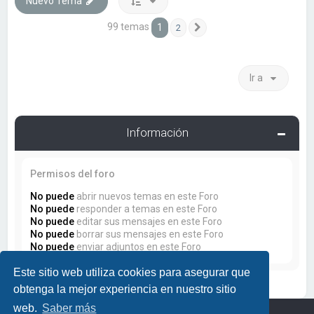
Nuevo Tema
99 temas
1
2
Siguiente
Ir a
Información
Permisos del foro
No puede
abrir nuevos temas en este Foro
No puede
responder a temas en este Foro
No puede
editar sus mensajes en este Foro
No puede
borrar sus mensajes en este Foro
No puede
enviar adjuntos en este Foro
Este sitio web utiliza cookies para asegurar que
obtenga la mejor experiencia en nuestro sitio
web.
Saber más