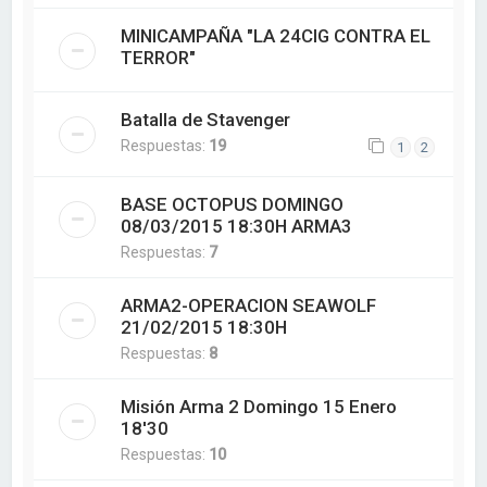
MINICAMPAÑA "LA 24CIG CONTRA EL
TERROR"
Batalla de Stavenger
Respuestas:
19
1
2
BASE OCTOPUS DOMINGO
08/03/2015 18:30H ARMA3
Respuestas:
7
ARMA2-OPERACION SEAWOLF
21/02/2015 18:30H
Respuestas:
8
Misión Arma 2 Domingo 15 Enero
18'30
Respuestas:
10