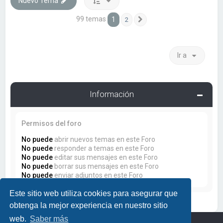
Nuevo Tema
99 temas
1
2
Siguiente
Ir a
Información
Permisos del foro
No puede
abrir nuevos temas en este Foro
No puede
responder a temas en este Foro
No puede
editar sus mensajes en este Foro
No puede
borrar sus mensajes en este Foro
No puede
enviar adjuntos en este Foro
Este sitio web utiliza cookies para asegurar que
obtenga la mejor experiencia en nuestro sitio
web.
Saber más