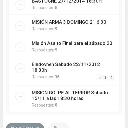
BASTOGNE 27/12/2014 18:30H
Respuestas:
5
MISIÓN ARMA 3 DOMINGO 21 6:30
Respuestas:
9
Misión Asalto Final para el sábado 20
Respuestas:
9
Eindovhen Sabado 22/11/2012
18:30h
Respuestas:
16
1
2
MISION GOLPE AL TERROR Sabado
15/11 a las 18:30 horas
Respuestas:
8