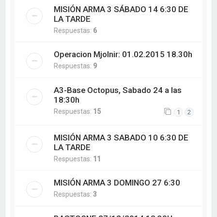
MISIÓN ARMA 3 SÁBADO 14 6:30 DE
LA TARDE
Respuestas:
6
Operacion Mjolnir: 01.02.2015 18.30h
Respuestas:
9
A3-Base Octopus, Sabado 24 a las
18:30h
Respuestas:
15
1
2
MISIÓN ARMA 3 SABADO 10 6:30 DE
LA TARDE
Respuestas:
11
MISIÓN ARMA 3 DOMINGO 27 6:30
Respuestas:
3