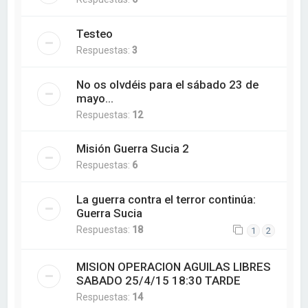
Testeo
Respuestas:
3
No os olvdéis para el sábado 23 de
mayo...
Respuestas:
12
Misión Guerra Sucia 2
Respuestas:
6
La guerra contra el terror continúa:
Guerra Sucia
Respuestas:
18
1
2
MISION OPERACION AGUILAS LIBRES
SABADO 25/4/15 18:30 TARDE
Respuestas:
14