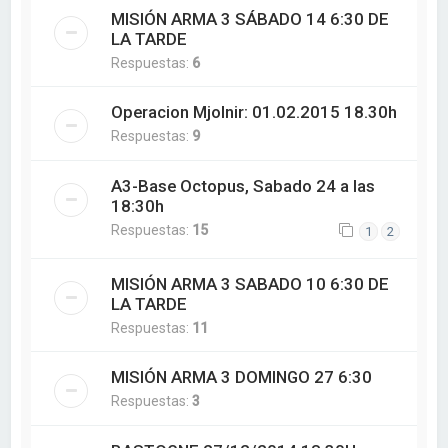
MISIÓN ARMA 3 SÁBADO 14 6:30 DE
LA TARDE
Respuestas:
6
Operacion Mjolnir: 01.02.2015 18.30h
Respuestas:
9
A3-Base Octopus, Sabado 24 a las
18:30h
Respuestas:
15
1
2
MISIÓN ARMA 3 SABADO 10 6:30 DE
LA TARDE
Respuestas:
11
MISIÓN ARMA 3 DOMINGO 27 6:30
Respuestas:
3