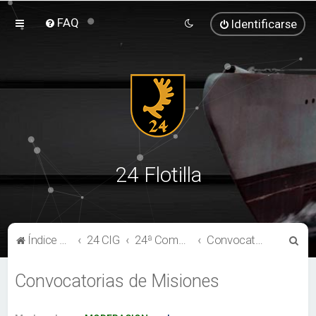
FAQ
Identificarse
24 Flotilla
B
Índice general
24 CIG
24ª Compañía de Infantería Geweih
Convocatorias de Misiones
u
Convocatorias de Misiones
s
c