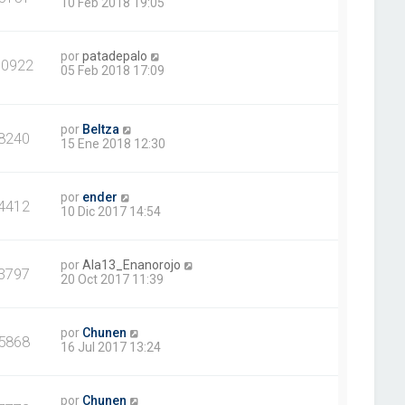
10 Feb 2018 19:05
por
patadepalo
10922
05 Feb 2018 17:09
por
Beltza
8240
15 Ene 2018 12:30
por
ender
4412
10 Dic 2017 14:54
por
Ala13_Enanorojo
3797
20 Oct 2017 11:39
por
Chunen
5868
16 Jul 2017 13:24
por
Chunen