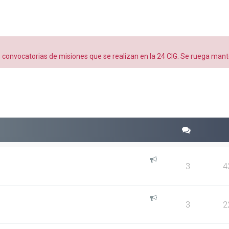
as convocatorias de misiones que se realizan en la 24 CIG. Se ruega ma
squeda avanzada
3
4
3
2