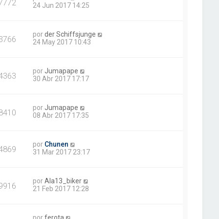
7772
24 Jun 2017 14:25
por
der Schiffsjunge
3766
24 May 2017 10:43
por
Jumapape
4363
30 Abr 2017 17:17
por
Jumapape
8410
08 Abr 2017 17:35
por
Chunen
4869
31 Mar 2017 23:17
por
Ala13_biker
9916
21 Feb 2017 12:28
por
ferota