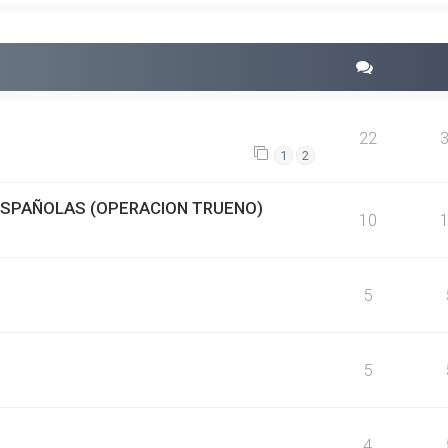
22
1
2
ESPAÑOLAS (OPERACION TRUENO)
10
5
5
4