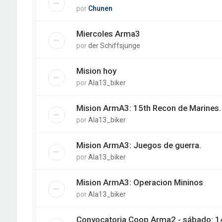
por
Chunen
Miercoles Arma3
por
der Schiffsjunge
Mision hoy
por
Ala13_biker
Mision ArmA3: 15th Recon de Marines.
por
Ala13_biker
Mision ArmA3: Juegos de guerra.
por
Ala13_biker
Mision ArmA3: Operacion Mininos
por
Ala13_biker
Convocatoria Coop Arma2 - sábado: 1