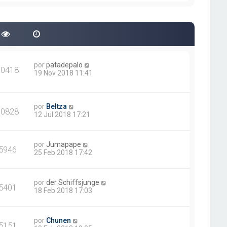
por
patadepalo
30418
19 Nov 2018 11:41
por
Beltza
10828
12 Jul 2018 17:21
por
Jumapape
5946
25 Feb 2018 17:42
por
der Schiffsjunge
5401
18 Feb 2018 17:03
por
Chunen
5151