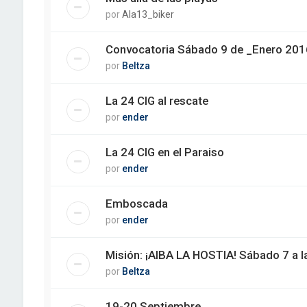
por
Ala13_biker
Convocatoria Sábado 9 de _Enero 201
por
Beltza
La 24 CIG al rescate
por
ender
La 24 CIG en el Paraiso
por
ender
Emboscada
por
ender
Misión: ¡AIBA LA HOSTIA! Sábado 7 a l
por
Beltza
19-20 Septiembre