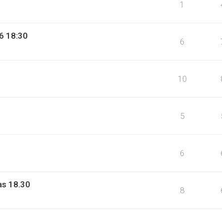
1
6 18:30
6
10
5
6
as 18.30
8