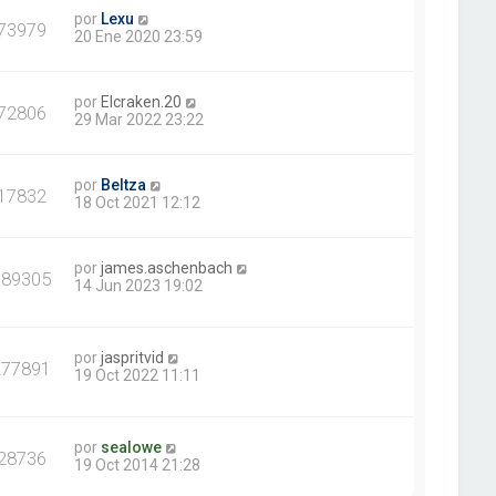
por
Lexu
73979
20 Ene 2020 23:59
por
Elcraken.20
72806
29 Mar 2022 23:22
por
Beltza
17832
18 Oct 2021 12:12
por
james.aschenbach
389305
14 Jun 2023 19:02
por
jaspritvid
277891
19 Oct 2022 11:11
por
sealowe
28736
19 Oct 2014 21:28