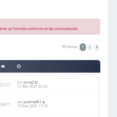
ntener un formato uniforme en las convocatorias.
99 temas
1
2
Siguiente
por
jorca2
33727
11 Abr 2021 23:22
por
jossmail61
28471
12 Ene 2021 17:15